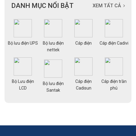
DANH MỤC NỔI BẬT
XEM TẤT CẢ
ạng
Bộ lưu điện UPS
Bộ lưu điện
Cáp điện
Cáp điện Cadivi
Cá
nettek
Bộ Lưu điện
Cáp điện
Cáp điện trần
g
Bộ lưu điện
Cá
LCD
Cadisun
phú
pe
Santak
a