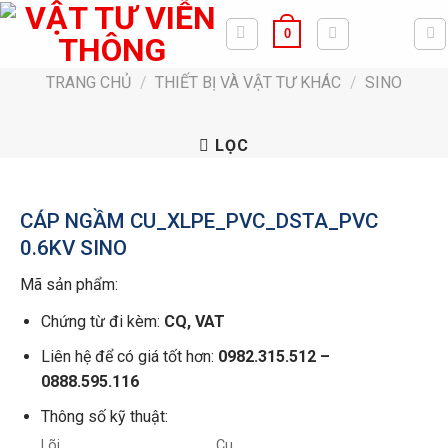
Bỏ
0
qua
nội
TRANG CHỦ
/
THIẾT BỊ VÀ VẬT TƯ KHÁC
/
SINO
dung
LỌC
CÁP NGẦM CU_XLPE_PVC_DSTA_PVC
0.6KV SINO
Mã sản phẩm:
Chứng từ đi kèm:
CQ, VAT
Liên hệ để có giá tốt hơn:
0982.315.512 –
0888.595.116
Thông số kỹ thuật:
Lõi
Cu