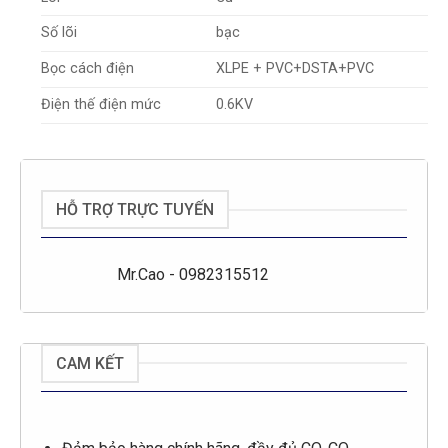
Số lõi
bạc
Bọc cách điện
XLPE + PVC+DSTA+PVC
Điện thế điện mức
0.6KV
HỖ TRỢ TRỰC TUYẾN
Mr.Cao - 0982315512
CAM KẾT