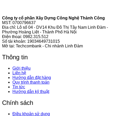
Công ty cổ phần Xây Dựng Công Nghệ Thành Công
MST: 0700796637
Địa chỉ: Lô số 04 - DV14 Khu Đô Thị Tây Nam Linh Đàm -
Phường Hoàng Liệt - Thành Phố Hà Nội
Điện thoại:
0982.315.512
Số tài khoản: 19034649731015
Mở tại: Techcombank - Chi nhánh Linh Đàm
Thông tin
Giới thiệu
Liên hệ
Hướng dẫn đặt hàng
Quy trình thanh toán
Tin tức
Hướng dẫn kỹ thuật
Chính sách
Điều khoản sử dụng