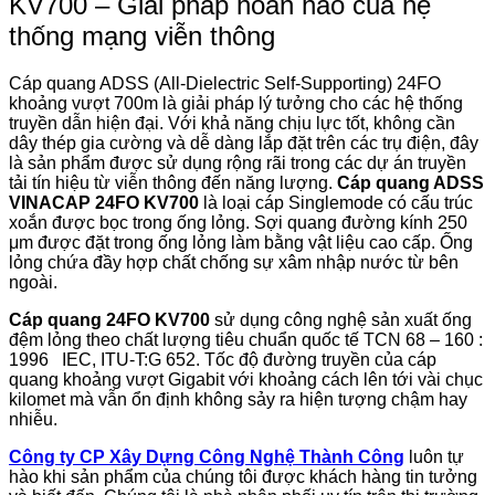
KV700 – Giải pháp hoàn hảo của hệ
thống mạng viễn thông
Cáp quang ADSS (All-Dielectric Self-Supporting) 24FO
khoảng vượt 700m là giải pháp lý tưởng cho các hệ thống
truyền dẫn hiện đại. Với khả năng chịu lực tốt, không cần
dây thép gia cường và dễ dàng lắp đặt trên các trụ điện, đây
là sản phẩm được sử dụng rộng rãi trong các dự án truyền
tải tín hiệu từ viễn thông đến năng lượng.
Cáp quang ADSS
VINACAP 24FO KV700
là loại cáp Singlemode có cấu trúc
xoắn được bọc trong ống lỏng. Sợi quang đường kính 250
μm được đặt trong ống lỏng làm bằng vật liệu cao cấp. Ống
lỏng chứa đầy hợp chất chống sự xâm nhập nước từ bên
ngoài.
Cáp quang 24FO KV700
sử dụng công nghệ sản xuất ống
đệm lỏng theo chất lượng tiêu chuẩn quốc tế TCN 68 – 160 :
1996 IEC, ITU-T:G 652. Tốc độ đường truyền của cáp
quang khoảng vượt Gigabit với khoảng cách lên tới vài chục
kilomet mà vẫn ổn định không sảy ra hiện tượng chậm hay
nhiễu.
Công ty CP Xây Dựng Công Nghệ Thành Công
luôn tự
hào khi sản phẩm của chúng tôi được khách hàng tin tưởng