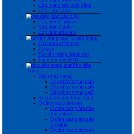
Cáp mạng sản xuất riêng
Cáp Thoại Z43
Cáp điện
Cáp điện Cadisun
Cáp điện Cadivi
Cáp điện trần phú
Tủ viễn thông
Tủ camera tích hợp
Tủ rack
Tủ viễn thông ngoài trời
Thanh nguồn PDU
Phụ kiện
mạng
Dẩy nhảy mạng
Dây nhảy mạng cat5
Dây nhảy mạng cat6
Dây nhảy mạng cat7
Hạt mạng- đầu bấm mạng
Ổ cắm mạng âm sàn
Ổ cắm mạng âm sàn
Anconteck
Ổ cắm mạng âm sàn
Picolink
Ổ cắm mạng âm sàn