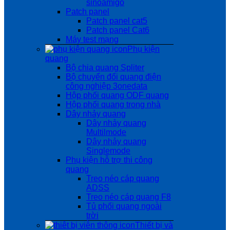
sinoamigo
Patch panel
Patch panel cat5
Patch panel Cat6
Máy test mạng
Phụ kiện
quang
Bộ chia quang Spliter
Bộ chuyển đổi quang điện
công nghiệp 3onedata
Hộp phối quang ODF quang
Hộp phối quang trong nhà
Dây nhảy quang
Dây nhảy quang
Multilmode
Dây nhảy quang
Singlemode
Phụ kiện hỗ trợ thi công
quang
Treo néo cáp quang
ADSS
Treo néo cáp quang F8
Tủ phối quang ngoài
trời
Thiết bị và