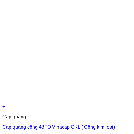
+
Cáp quang
Cáp quang cống 48FO Vinacap CKL ( Cống kim loại)