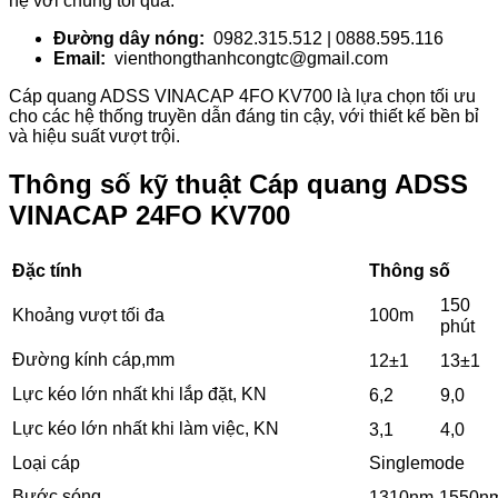
hệ với chúng tôi qua:
Đường dây nóng:
0982.315.512 | 0888.595.116
Email:
vienthongthanhcongtc@gmail.com
Cáp quang ADSS VINACAP 4FO KV700 là lựa chọn tối ưu
cho các hệ thống truyền dẫn đáng tin cậy, với thiết kế bền bỉ
và hiệu suất vượt trội.
Thông số kỹ thuật Cáp quang ADSS
VINACAP 24FO KV700
Đặc tính
Thông số
150
100m
Khoảng vượt tối đa
phút
Đường kính cáp,mm
12±1
13±1
Lực kéo lớn nhất khi lắp đặt, KN
6,2
9,0
Lực kéo lớn nhất khi làm việc, KN
3,1
4,0
Loại cáp
Singlemode
Bước sóng
1310nm-1550n