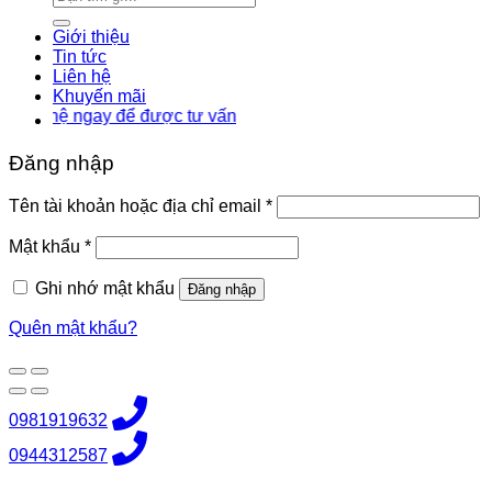
kiếm:
Giới thiệu
Tin tức
Liên hệ
Khuyến mãi
ệ ngay để được tư vấn
Đăng nhập
Bắt
Tên tài khoản hoặc địa chỉ email
*
buộc
Bắt
Mật khẩu
*
buộc
Ghi nhớ mật khẩu
Đăng nhập
Quên mật khẩu?
0981919632
0944312587