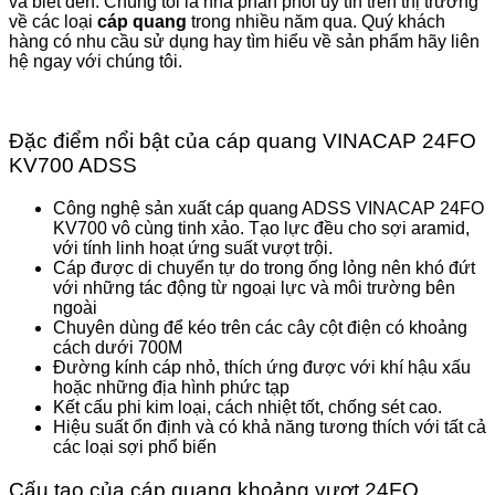
và biết đến. Chúng tôi là nhà phân phối uy tín trên thị trường
về các loại
cáp quang
trong nhiều năm qua. Quý khách
hàng có nhu cầu sử dụng hay tìm hiểu về sản phẩm hãy liên
hệ ngay với chúng tôi.
Đặc điểm nổi bật của cáp quang VINACAP 24FO
KV700 ADSS
Công nghệ sản xuất cáp quang ADSS VINACAP 24FO
KV700 vô cùng tinh xảo. Tạo lực đều cho sợi aramid,
với tính linh hoạt ứng suất vượt trội.
Cáp được di chuyển tự do trong ống lỏng nên khó đứt
với những tác động từ ngoại lực và môi trường bên
ngoài
Chuyên dùng để kéo trên các cây cột điện có khoảng
cách dưới 700M
Đường kính cáp nhỏ, thích ứng được với khí hậu xấu
hoặc những địa hình phức tạp
Kết cấu phi kim loại, cách nhiệt tốt, chống sét cao.
Hiệu suất ổn định và có khả năng tương thích với tất cả
các loại sợi phổ biến
Cấu tạo của cáp quang khoảng vượt 24FO