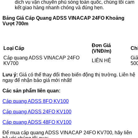
dịch vụ vận chuyển phủ sóng toàn quốc, chúng tôi cam
kết giao hàng nhanh chóng và đúng hẹn.
Bảng Giá Cáp Quang ADSS VINACAP 24FO Khoảng
Vượt 700m
Đơn Giá
Loại Cáp
Chi
(VNĐ/m)
Cáp quang ADSS VINACAP 24FO
Giả
LIÊN HỆ
KV700
50
Lưu ý:
Giá có thể thay đổi theo biến động thị trường. Liên hệ
ngay để nhận báo giá mới nhất!
Các sản phẩm liên quan:
Cáp quang ADSS 8FO KV100
Cáp quang ADSS 24FO KV100
Cáp quang ADSS 48FO KV100
Để mua cáp quang ADSS VINACAP 24FO KV700, hãy liên