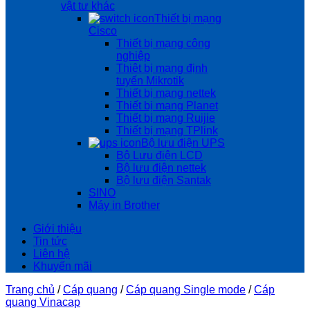
vật tư khác
Thiết bị mạng
Cisco
Thiết bị mạng công
nghiệp
Thiêt bị mạng định
tuyến Mikrotik
Thiết bị mạng nettek
Thiết bị mạng Planet
Thiết bị mạng Ruijie
Thiết bị mạng TPlink
Bộ lưu điện UPS
Bộ Lưu điện LCD
Bộ lưu điện nettek
Bộ lưu điện Santak
SINO
Máy in Brother
Giới thiệu
Tin tức
Liên hệ
Khuyến mãi
Trang chủ
/
Cáp quang
/
Cáp quang Single mode
/
Cáp
quang Vinacap