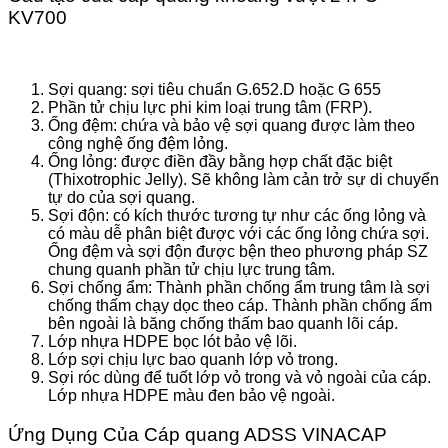
KV700
Sợi quang: sợi tiêu chuẩn G.652.D hoặc G 655
Phần tử chịu lực phi kim loại trung tâm (FRP).
Ống đệm: chứa và bảo vệ sợi quang được làm theo
công nghệ ống đệm lỏng.
Ống lỏng: được điền đầy bằng hợp chất đặc biệt
(Thixotrophic Jelly). Sẽ không làm cản trở sự di chuyển
tự do của sợi quang.
Sợi độn: có kích thước tương tự như các ống lỏng và
có màu dễ phân biệt được với các ống lỏng chứa sợi.
Ống đệm và sợi độn được bện theo phương pháp SZ
chung quanh phần tử chịu lực trung tâm.
Sợi chống ẩm: Thành phần chống ẩm trung tâm là sợi
chống thấm chạy dọc theo cáp. Thành phần chống ẩm
bên ngoài là băng chống thấm bao quanh lõi cáp.
Lớp nhựa HDPE bọc lót bảo vệ lõi.
Lớp sợi chịu lực bao quanh lớp vỏ trong.
Sợi róc dùng để tuốt lớp vỏ trong và vỏ ngoài của cáp.
Lớp nhựa HDPE màu đen bảo vệ ngoài.
Ứng Dụng Của Cáp quang ADSS VINACAP