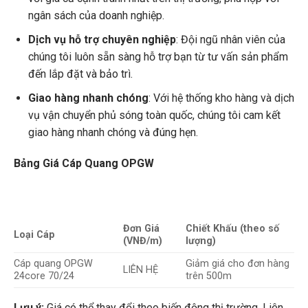
ngân sách của doanh nghiệp.
Dịch vụ hỗ trợ chuyên nghiệp
: Đội ngũ nhân viên của
chúng tôi luôn sẵn sàng hỗ trợ bạn từ tư vấn sản phẩm
đến lắp đặt và bảo trì.
Giao hàng nhanh chóng
: Với hệ thống kho hàng và dịch
vụ vận chuyển phủ sóng toàn quốc, chúng tôi cam kết
giao hàng nhanh chóng và đúng hẹn.
Bảng Giá Cáp Quang OPGW
Đơn Giá
Chiết Khấu (theo số
Loại Cáp
(VNĐ/m)
lượng)
Cáp quang OPGW
Giảm giá cho đơn hàng
LIÊN HỆ
24core 70/24
trên 500m
Lưu ý:
Giá có thể thay đổi theo biến động thị trường. Liên