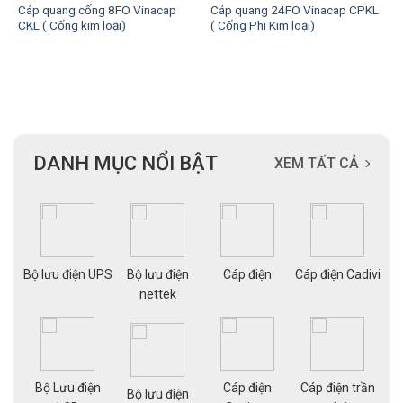
Cáp quang cống 8FO Vinacap
Cáp quang 24FO Vinacap CPKL
CKL ( Cống kim loại)
( Cống Phi Kim loại)
DANH MỤC NỔI BẬT
XEM TẤT CẢ
ạng
Bộ lưu điện UPS
Bộ lưu điện
Cáp điện
Cáp điện Cadivi
Cá
nettek
Bộ Lưu điện
Cáp điện
Cáp điện trần
g
Bộ lưu điện
Cá