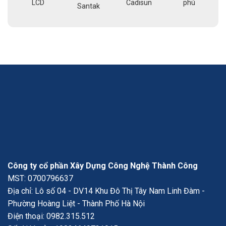
LCD
Cadisun
phú
pe
Santak
a
Công ty cổ phần Xây Dựng Công Nghệ Thành Công
MST: 0700796637
Địa chỉ: Lô số 04 - DV14 Khu Đô Thị Tây Nam Linh Đàm -
Phường Hoàng Liệt - Thành Phố Hà Nội
Điện thoại:
0982.315.512