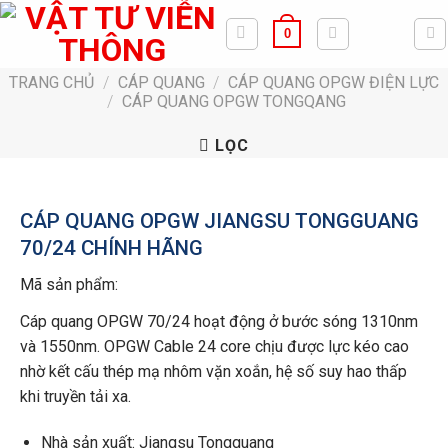
Bỏ
0
qua
nội
TRANG CHỦ
/
CÁP QUANG
/
CÁP QUANG OPGW ĐIỆN LỰC
dung
/
CÁP QUANG OPGW TONGQANG
LỌC
CÁP QUANG OPGW JIANGSU TONGGUANG
70/24 CHÍNH HÃNG
Mã sản phẩm:
Cáp quang OPGW 70/24 hoạt động ở bước sóng 1310nm
và 1550nm. OPGW Cable 24 core chịu được lực kéo cao
nhờ kết cấu thép mạ nhôm vặn xoắn, hệ số suy hao thấp
khi truyền tải xa.
Nhà sản xuất: Jiangsu Tongguang