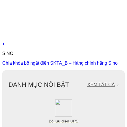
+
SINO
Chìa khóa bộ ngắt điện SKTA_B – Hàng chính hãng Sino
DANH MỤC NỔI BẬT
XEM TẤT CẢ
Bộ lưu điện UPS