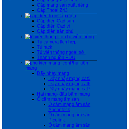
Cáp mạng sản xuất riêng
Cáp Thoại Z43
Cáp điện
Cáp điện Cadisun
Cáp điện Cadivi
Cáp điện trần phú
Tủ viễn thông
Tủ camera tích hợp
Tủ rack
Tủ viễn thông ngoài trời
Thanh nguồn PDU
Phụ kiện
mạng
Dẩy nhảy mạng
Dây nhảy mạng cat5
Dây nhảy mạng cat6
Dây nhảy mạng cat7
Hạt mạng- đầu bấm mạng
Ổ cắm mạng âm sàn
Ổ cắm mạng âm sàn
Anconteck
Ổ cắm mạng âm sàn
Picolink
Ổ cắm mạng âm sàn