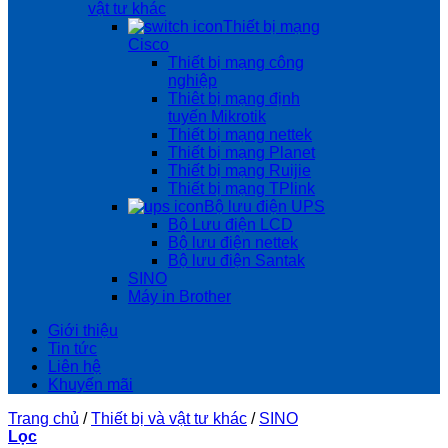
vật tư khác
Thiết bị mạng
Cisco
Thiết bị mạng công
nghiệp
Thiêt bị mạng định
tuyến Mikrotik
Thiết bị mạng nettek
Thiết bị mạng Planet
Thiết bị mạng Ruijie
Thiết bị mạng TPlink
Bộ lưu điện UPS
Bộ Lưu điện LCD
Bộ lưu điện nettek
Bộ lưu điện Santak
SINO
Máy in Brother
Giới thiệu
Tin tức
Liên hệ
Khuyến mãi
Trang chủ
/
Thiết bị và vật tư khác
/
SINO
Lọc