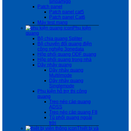
sinoamigo
Patch panel
Patch panel cat5
Patch panel Cat6
Máy test mạng
Phụ kiện
quang
Bộ chia quang Spliter
Bộ chuyển đổi quang điện
công nghiệp 3onedata
Hộp phối quang ODF quang
Hộp phối quang trong nhà
Dây nhảy quang
Dây nhảy quang
Multilmode
Dây nhảy quang
Singlemode
Phụ kiện hỗ trợ thi công
quang
Treo néo cáp quang
ADSS
Treo néo cáp quang F8
Tủ phối quang ngoài
trời
Thiết bị và