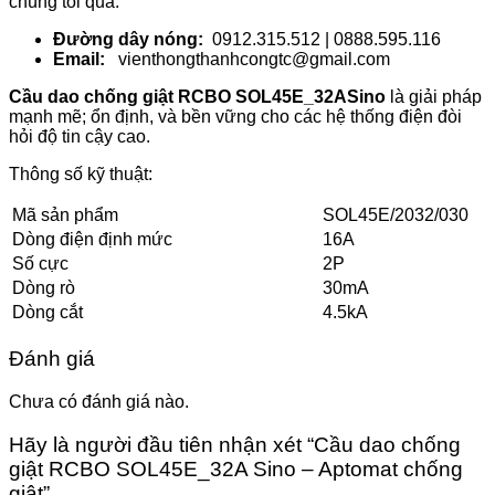
chúng tôi qua:
Đường dây nóng:
0912.315.512 | 0888.595.116
Email:
vienthongthanhcongtc@gmail.com
Cầu dao chống giật RCBO SOL45E_32ASino
là giải pháp
mạnh mẽ; ổn định, và bền vững cho các hệ thống điện đòi
hỏi độ tin cậy cao.
Thông số kỹ thuật:
Mã sản phẩm
SOL45E/2032/030
Dòng điện định mức
16A
Số cực
2P
Dòng rò
30mA
Dòng cắt
4.5kA
Đánh giá
Chưa có đánh giá nào.
Hãy là người đầu tiên nhận xét “Cầu dao chống
giật RCBO SOL45E_32A Sino – Aptomat chống
giật”