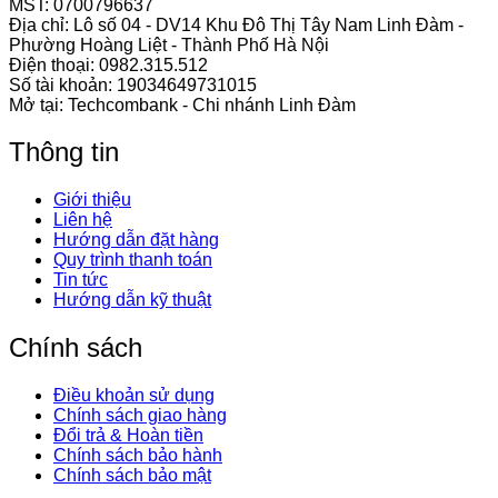
MST: 0700796637
Địa chỉ: Lô số 04 - DV14 Khu Đô Thị Tây Nam Linh Đàm -
Phường Hoàng Liệt - Thành Phố Hà Nội
Điện thoại:
0982.315.512
Số tài khoản: 19034649731015
Mở tại: Techcombank - Chi nhánh Linh Đàm
Thông tin
Giới thiệu
Liên hệ
Hướng dẫn đặt hàng
Quy trình thanh toán
Tin tức
Hướng dẫn kỹ thuật
Chính sách
Điều khoản sử dụng
Chính sách giao hàng
Đổi trả & Hoàn tiền
Chính sách bảo hành
Chính sách bảo mật