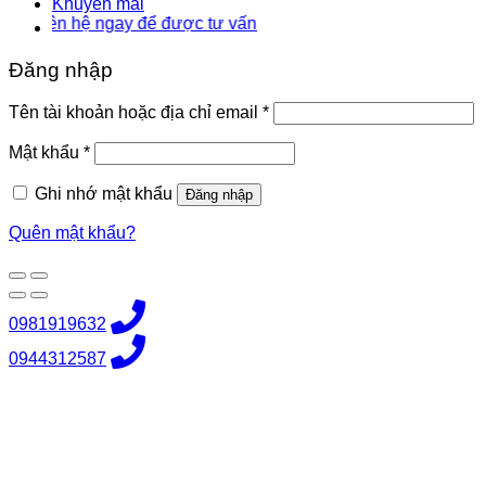
Khuyến mãi
iên hệ ngay để được tư vấn
Đăng nhập
Bắt
Tên tài khoản hoặc địa chỉ email
*
buộc
Bắt
Mật khẩu
*
buộc
Ghi nhớ mật khẩu
Đăng nhập
Quên mật khẩu?
0981919632
0944312587