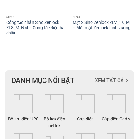
SINO
SINO
Công tắc nhân Sino Zenlock
Mặt 2 Sino Zenlock ZLV_1X_M
ZL8_M_NM – Công tắc điện hai
– Mặt một Zenlock hình vuông
chiều
DANH MỤC NỔI BẬT
XEM TẤT CẢ
ạng
Bộ lưu điện UPS
Bộ lưu điện
Cáp điện
Cáp điện Cadivi
Cá
nettek