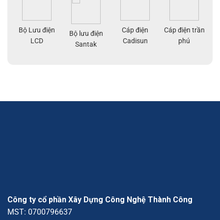
Bộ Lưu điện
Cáp điện
Cáp điện trần
g
Bộ lưu điện
Cá
LCD
Cadisun
phú
pe
Santak
a
Công ty cổ phần Xây Dựng Công Nghệ Thành Công
MST: 0700796637