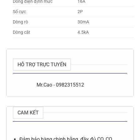
Dòng điện định mức
16A
Số cực
2P
Dòng rò
30mA
Dòng cắt
4.5kA
HỖ TRỢ TRỰC TUYẾN
Mr.Cao - 0982315512
CAM KẾT
Đảm bảo hàng chính hãng, đầy đủ CO, CQ