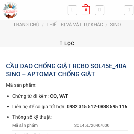
Bỏ
0
qua
nội
TRANG CHỦ
/
THIẾT BỊ VÀ VẬT TƯ KHÁC
/
SINO
dung
LỌC
CẦU DAO CHỐNG GIẬT RCBO SOL45E_40A
SINO – APTOMAT CHỐNG GIẬT
Mã sản phẩm:
Chứng từ đi kèm:
CQ, VAT
Liên hệ để có giá tốt hơn:
0982.315.512-0888.595.116
Thông số kỹ thuật:
Mã sản phẩm
SOL45E/2040/030