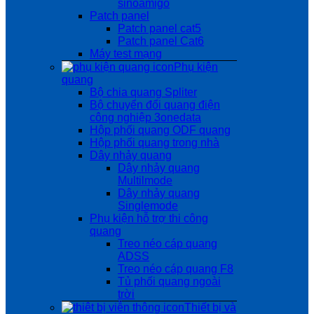
sinoamigo
Patch panel
Patch panel cat5
Patch panel Cat6
Máy test mạng
Phụ kiện
quang
Bộ chia quang Spliter
Bộ chuyển đổi quang điện
công nghiệp 3onedata
Hộp phối quang ODF quang
Hộp phối quang trong nhà
Dây nhảy quang
Dây nhảy quang
Multilmode
Dây nhảy quang
Singlemode
Phụ kiện hỗ trợ thi công
quang
Treo néo cáp quang
ADSS
Treo néo cáp quang F8
Tủ phối quang ngoài
trời
Thiết bị và