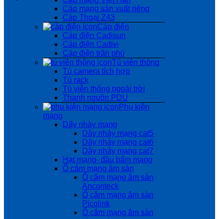
Cáp mạng sản xuất riêng
Cáp Thoại Z43
Cáp điện
Cáp điện Cadisun
Cáp điện Cadivi
Cáp điện trần phú
Tủ viễn thông
Tủ camera tích hợp
Tủ rack
Tủ viễn thông ngoài trời
Thanh nguồn PDU
Phụ kiện
mạng
Dẩy nhảy mạng
Dây nhảy mạng cat5
Dây nhảy mạng cat6
Dây nhảy mạng cat7
Hạt mạng- đầu bấm mạng
Ổ cắm mạng âm sàn
Ổ cắm mạng âm sàn
Anconteck
Ổ cắm mạng âm sàn
Picolink
Ổ cắm mạng âm sàn