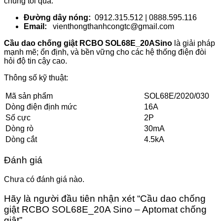
chúng tôi qua:
Đường dây nóng:
0912.315.512 | 0888.595.116
Email:
vienthongthanhcongtc@gmail.com
Cầu dao chống giật RCBO SOL68E_20ASino
là giải pháp
mạnh mẽ; ổn định, và bền vững cho các hệ thống điện đòi
hỏi độ tin cậy cao.
Thông số kỹ thuật:
Mã sản phẩm
SOL68E/2020/030
Dòng điện định mức
16A
Số cực
2P
Dòng rò
30mA
Dòng cắt
4.5kA
Đánh giá
Chưa có đánh giá nào.
Hãy là người đầu tiên nhận xét “Cầu dao chống
giật RCBO SOL68E_20A Sino – Aptomat chống
giật”