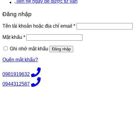
liên hệ ngay để được tư vấn
Đăng nhập
Bắt
Tên tài khoản hoặc địa chỉ email
*
buộc
Bắt
Mật khẩu
*
buộc
Ghi nhớ mật khẩu
Đăng nhập
Quên mật khẩu?
0981919632
0944312587