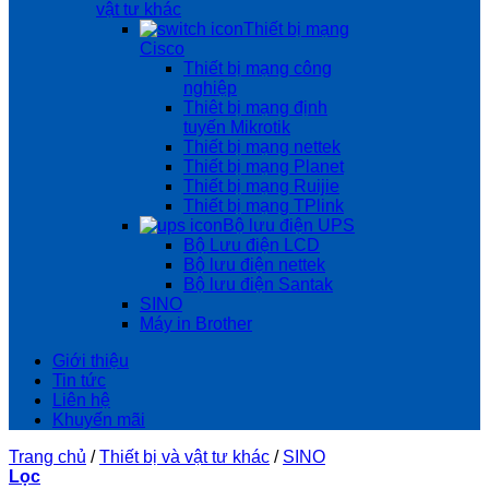
vật tư khác
Thiết bị mạng
Cisco
Thiết bị mạng công
nghiệp
Thiêt bị mạng định
tuyến Mikrotik
Thiết bị mạng nettek
Thiết bị mạng Planet
Thiết bị mạng Ruijie
Thiết bị mạng TPlink
Bộ lưu điện UPS
Bộ Lưu điện LCD
Bộ lưu điện nettek
Bộ lưu điện Santak
SINO
Máy in Brother
Giới thiệu
Tin tức
Liên hệ
Khuyến mãi
Trang chủ
/
Thiết bị và vật tư khác
/
SINO
Lọc