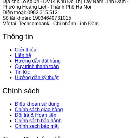
Địa chỉ: Lô số 04 - DV14 Khu Đô Thị Tây Nam Linh Đàm -
Phường Hoàng Liệt - Thành Phố Hà Nội
Điện thoại:
0982.315.512
Số tài khoản: 19034649731015
Mở tại: Techcombank - Chi nhánh Linh Đàm
Thông tin
Giới thiệu
Liên hệ
Hướng dẫn đặt hàng
Quy trình thanh toán
Tin tức
Hướng dẫn kỹ thuật
Chính sách
Điều khoản sử dụng
Chính sách giao hàng
Đổi trả & Hoàn tiền
Chính sách bảo hành
Chính sách bảo mật