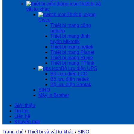
Thiết bị và
vật tư khác
Thiết bị mạng
Cisco
Thiết bị mạng công
nghiệp
Thiêt bị mạng định
tuyến Mikrotik
Thiết bị mạng nettek
Thiết bị mạng Planet
Thiết bị mạng Ruijie
Thiết bị mạng TPlink
Bộ lưu điện UPS
Bộ Lưu điện LCD
Bộ lưu điện nettek
Bộ lưu điện Santak
SINO
Máy in Brother
Giới thiệu
Tin tức
Liên hệ
Khuyến mãi
Trang chủ
/
Thiết bị và vật tư khác
/
SINO