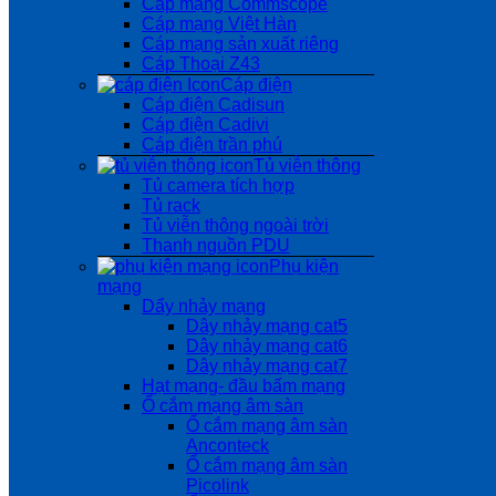
Cáp mạng Commscope
Cáp mạng Việt Hàn
Cáp mạng sản xuất riêng
Cáp Thoại Z43
Cáp điện
Cáp điện Cadisun
Cáp điện Cadivi
Cáp điện trần phú
Tủ viễn thông
Tủ camera tích hợp
Tủ rack
Tủ viễn thông ngoài trời
Thanh nguồn PDU
Phụ kiện
mạng
Dẩy nhảy mạng
Dây nhảy mạng cat5
Dây nhảy mạng cat6
Dây nhảy mạng cat7
Hạt mạng- đầu bấm mạng
Ổ cắm mạng âm sàn
Ổ cắm mạng âm sàn
Anconteck
Ổ cắm mạng âm sàn
Picolink