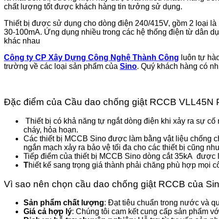
chất lượng tốt được khách hàng tin tưởng sử dụng.
Thiết bị được sử dụng cho dòng điện 240/415V, gồm 2 loại là
30-100mA. Ứng dụng nhiều trong các hệ thống điện từ dân dụn
khác nhau
Công ty CP Xây Dựng Công Nghệ Thành Công
luôn tự hà
trường về các loại sản phẩm của
Sino
. Quý khách hàng có nh
Đặc điểm của Cầu dao chống giật RCCB VLL45N 
Thiết bị có khả năng tự ngắt dòng điện khi xảy ra sự cố
cháy, hỏa hoạn.
Các thiết bị MCCB Sino được làm bằng vật liệu chống 
ngắn mạch xảy ra bảo vệ tối đa cho các thiết bị cũng nh
Tiếp điểm của thiết bị MCCB Sino dòng cắt 35kA được 
T
hiết kế sang trọng giá thành phải chăng phù hợp mọi cô
Vì sao nên chọn cầu dao chống giật RCCB của Si
Sản phẩm chất lượng
: Đạt tiêu chuẩn trong nước và qu
Giá cả hợp lý
: Chúng tôi cam kết cung cấp sản phẩm với 