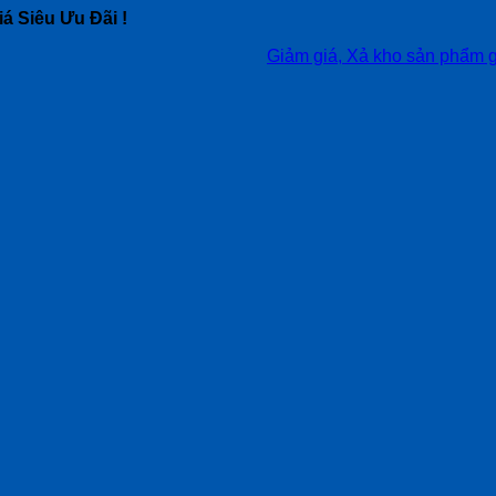
á Siêu Ưu Đãi !
Giảm giá, Xả kho sản phẩm giá siêu t