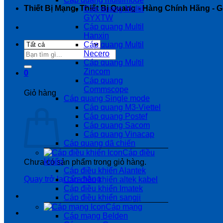
Thiết Bị Mạng, Thiết Bị Quang - Hàng Chính Hãng - Gi
Cáp quang Multil
GYXTW
Cáp quang Multil
Hanxin
Cáp quang Multil
Tìm
Necero
kiếm:
Cáp quang Multil
Zincom
0
Cáp quang
Commscope
Giỏ hàng
Cáp quang Single mode
Cáp quang M3-Viettel
Cáp quang Postef
Cáp quang Sacom
Cáp quang Vinacap
Cáp quang dã chiến
Cáp điều
khiển
Chưa có sản phẩm trong giỏ hàng.
Cáp điều khiển Alantek
Quay trở lại cửa hàng
Cáp điều khiển altek kabel
Cáp điều khiển Imatek
Cáp điều khiển sangji
Cáp mạng
Cáp mạng Belden