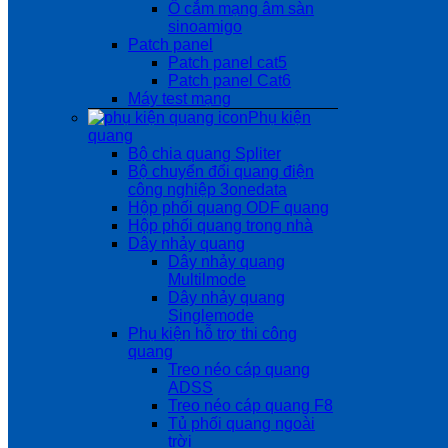
Ổ cắm mạng âm sàn
sinoamigo
Patch panel
Patch panel cat5
Patch panel Cat6
Máy test mạng
Phụ kiện
quang
Bộ chia quang Spliter
Bộ chuyển đổi quang điện
công nghiệp 3onedata
Hộp phối quang ODF quang
Hộp phối quang trong nhà
Dây nhảy quang
Dây nhảy quang
Multilmode
Dây nhảy quang
Singlemode
Phụ kiện hỗ trợ thi công
quang
Treo néo cáp quang
ADSS
Treo néo cáp quang F8
Tủ phối quang ngoài
trời