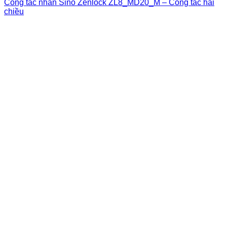
Công tắc nhân Sino Zenlock ZL8_MD20_M – Công tắc hai
chiều