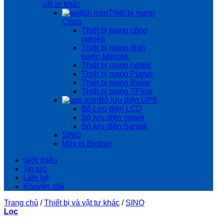
vật tư khác
Thiết bị mạng
Cisco
Thiết bị mạng công
nghiệp
Thiêt bị mạng định
tuyến Mikrotik
Thiết bị mạng nettek
Thiết bị mạng Planet
Thiết bị mạng Ruijie
Thiết bị mạng TPlink
Bộ lưu điện UPS
Bộ Lưu điện LCD
Bộ lưu điện nettek
Bộ lưu điện Santak
SINO
Máy in Brother
Giới thiệu
Tin tức
Liên hệ
Khuyến mãi
Trang chủ
/
Thiết bị và vật tư khác
/
SINO
Lọc