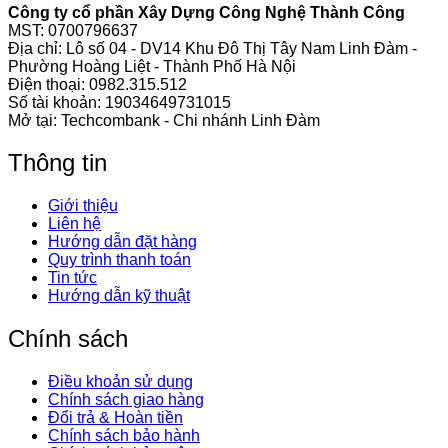
Công ty cổ phần Xây Dựng Công Nghệ Thành Công
MST: 0700796637
Địa chỉ: Lô số 04 - DV14 Khu Đô Thị Tây Nam Linh Đàm -
Phường Hoàng Liệt - Thành Phố Hà Nội
Điện thoại:
0982.315.512
Số tài khoản: 19034649731015
Mở tại: Techcombank - Chi nhánh Linh Đàm
Thông tin
Giới thiệu
Liên hệ
Hướng dẫn đặt hàng
Quy trình thanh toán
Tin tức
Hướng dẫn kỹ thuật
Chính sách
Điều khoản sử dụng
Chính sách giao hàng
Đổi trả & Hoàn tiền
Chính sách bảo hành