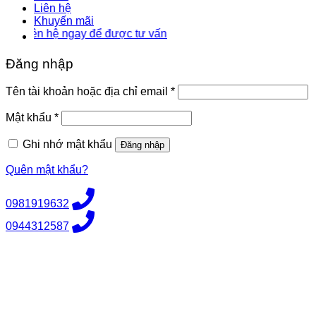
Liên hệ
Khuyến mãi
n hệ ngay để được tư vấn
Đăng nhập
Bắt
Tên tài khoản hoặc địa chỉ email
*
buộc
Bắt
Mật khẩu
*
buộc
Ghi nhớ mật khẩu
Đăng nhập
Quên mật khẩu?
0981919632
0944312587