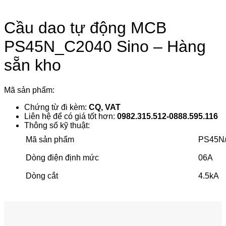
Cầu dao tự động MCB
PS45N_C2040 Sino – Hàng
sẵn kho
Mã sản phẩm:
Chứng từ đi kèm:
CQ, VAT
Liên hệ để có giá tốt hơn:
0982.315.512-0888.595.116
Thông số kỹ thuật:
Mã sản phẩm
PS45N
Dòng điện định mức
06A
Dòng cắt
4.5kA