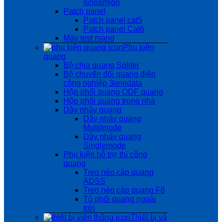
sinoamigo
Patch panel
Patch panel cat5
Patch panel Cat6
Máy test mạng
Phụ kiện
quang
Bộ chia quang Spliter
Bộ chuyển đổi quang điện
công nghiệp 3onedata
Hộp phối quang ODF quang
Hộp phối quang trong nhà
Dây nhảy quang
Dây nhảy quang
Multilmode
Dây nhảy quang
Singlemode
Phụ kiện hỗ trợ thi công
quang
Treo néo cáp quang
ADSS
Treo néo cáp quang F8
Tủ phối quang ngoài
trời
Thiết bị và