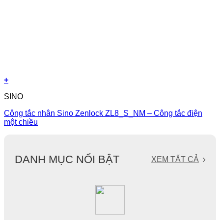
+
SINO
Công tắc nhân Sino Zenlock ZL8_S_NM – Công tắc điện
một chiều
DANH MỤC NỔI BẬT
XEM TẤT CẢ