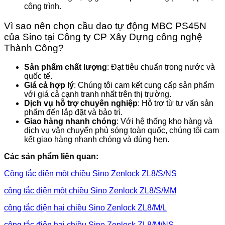
công trình.
Vì sao nên chọn cầu dao tự động MBC PS45N
của Sino tại Công ty CP Xây Dựng công nghệ
Thành Công?
Sản phẩm chất lượng
: Đạt tiêu chuẩn trong nước và
quốc tế.
Giá cả hợp lý
: Chúng tôi cam kết cung cấp sản phẩm
với giá cả cạnh tranh nhất trên thị trường.
Dịch vụ hỗ trợ chuyên nghiệp
: Hỗ trợ từ tư vấn sản
phẩm đến lắp đặt và bảo trì.
Giao hàng nhanh chóng
: Với hệ thống kho hàng và
dịch vụ vận chuyển phủ sóng toàn quốc, chúng tôi cam
kết giao hàng nhanh chóng và đúng hẹn.
Các sản phẩm liên quan:
Công tắc điện một chiều Sino Zenlock ZL8/S/NS
công tắc điện một chiều Sino Zenlock ZL8/S/MM
công tắc điện hai chiều Sino Zenlock ZL8/M/L
công tắc điện hai chiều Sino Zenlock ZL8/M/NS