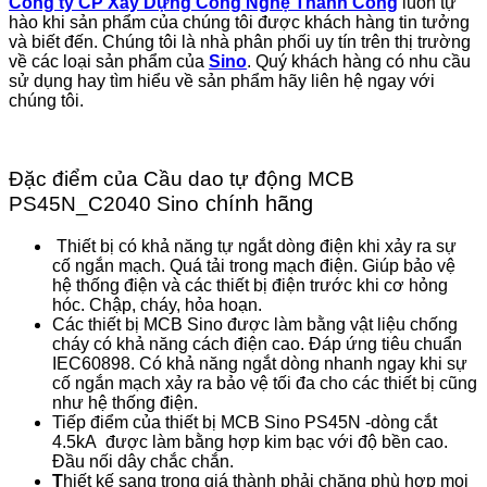
Công ty CP Xây Dựng Công Nghệ Thành Công
luôn tự
hào khi sản phẩm của chúng tôi được khách hàng tin tưởng
và biết đến. Chúng tôi là nhà phân phối uy tín trên thị trường
về các loại sản phẩm của
Sino
. Quý khách hàng có nhu cầu
sử dụng hay tìm hiểu về sản phẩm hãy liên hệ ngay với
chúng tôi.
Đặc điểm của Cầu dao tự động MCB
chính hãng
PS45N_C2040 Sino
Thiết bị có khả năng tự ngắt dòng điện khi xảy ra sự
cố ngắn mạch. Quá tải trong mạch điện. Giúp bảo vệ
hệ thống điện và các thiết bị điện trước khi cơ hỏng
hóc. Chập, cháy, hỏa hoạn.
Các thiết bị MCB Sino được làm bằng vật liệu chống
cháy có khả năng cách điện cao. Đáp ứng tiêu chuẩn
IEC60898. Có khả năng ngắt dòng nhanh ngay khi sự
cố ngắn mạch xảy ra bảo vệ tối đa cho các thiết bị cũng
như hệ thống điện.
Tiếp điểm của thiết bị MCB Sino PS45N -dòng cắt
4.5kA được làm bằng hợp kim bạc với độ bền cao.
Đầu nối dây chắc chắn.
T
hiết kế sang trọng giá thành phải chăng phù hợp mọi