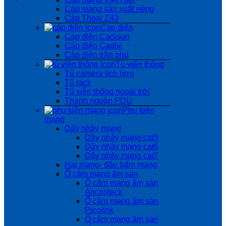
Cáp mạng sản xuất riêng
Cáp Thoại Z43
Cáp điện
Cáp điện Cadisun
Cáp điện Cadivi
Cáp điện trần phú
Tủ viễn thông
Tủ camera tích hợp
Tủ rack
Tủ viễn thông ngoài trời
Thanh nguồn PDU
Phụ kiện
mạng
Dẩy nhảy mạng
Dây nhảy mạng cat5
Dây nhảy mạng cat6
Dây nhảy mạng cat7
Hạt mạng- đầu bấm mạng
Ổ cắm mạng âm sàn
Ổ cắm mạng âm sàn
Anconteck
Ổ cắm mạng âm sàn
Picolink
Ổ cắm mạng âm sàn