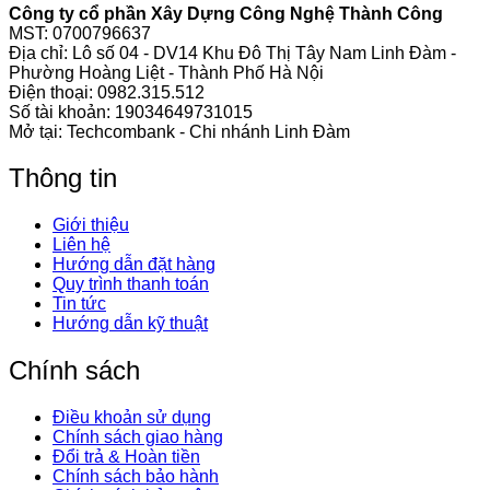
Công ty cổ phần Xây Dựng Công Nghệ Thành Công
MST: 0700796637
Địa chỉ: Lô số 04 - DV14 Khu Đô Thị Tây Nam Linh Đàm -
Phường Hoàng Liệt - Thành Phố Hà Nội
Điện thoại:
0982.315.512
Số tài khoản: 19034649731015
Mở tại: Techcombank - Chi nhánh Linh Đàm
Thông tin
Giới thiệu
Liên hệ
Hướng dẫn đặt hàng
Quy trình thanh toán
Tin tức
Hướng dẫn kỹ thuật
Chính sách
Điều khoản sử dụng
Chính sách giao hàng
Đổi trả & Hoàn tiền
Chính sách bảo hành