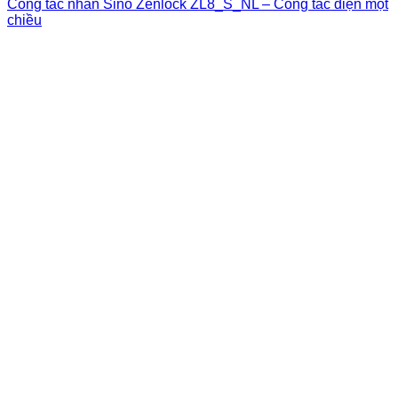
Công tắc nhân Sino Zenlock ZL8_S_NL – Công tắc điện một
chiều