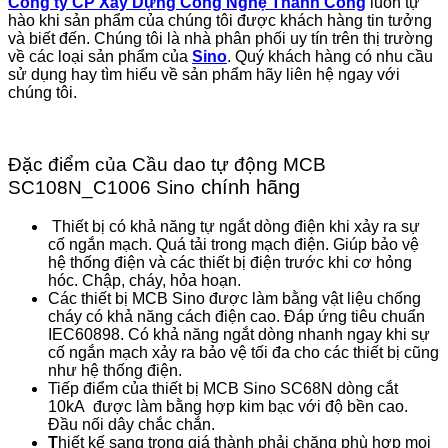
Công ty CP Xây Dựng Công Nghệ Thành Công
luôn tự
hào khi sản phẩm của chúng tôi được khách hàng tin tưởng
và biết đến. Chúng tôi là nhà phân phối uy tín trên thị trường
về các loại sản phẩm của
Sino
. Quý khách hàng có nhu cầu
sử dụng hay tìm hiểu về sản phẩm hãy liên hệ ngay với
chúng tôi.
Đặc điểm của Cầu dao tự động MCB
chính hãng
SC108N_C1006 Sino
Thiết bị có khả năng tự ngắt dòng điện khi xảy ra sự
cố ngắn mạch. Quá tải trong mạch điện. Giúp bảo vệ
hệ thống điện và các thiết bị điện trước khi cơ hỏng
hóc. Chập, cháy, hỏa hoạn.
Các thiết bị MCB Sino được làm bằng vật liệu chống
cháy có khả năng cách điện cao. Đáp ứng tiêu chuẩn
IEC60898. Có khả năng ngắt dòng nhanh ngay khi sự
cố ngắn mạch xảy ra bảo vệ tối đa cho các thiết bị cũng
như hệ thống điện.
Tiếp điểm của thiết bị MCB Sino SC68N dòng cắt
10kA được làm bằng hợp kim bạc với độ bền cao.
Đầu nối dây chắc chắn.
T
hiết kế sang trọng giá thành phải chăng phù hợp mọi