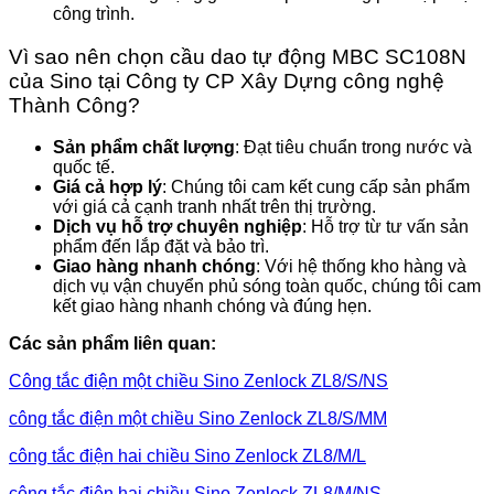
công trình.
Vì sao nên chọn cầu dao tự động MBC SC108N
của Sino tại Công ty CP Xây Dựng công nghệ
Thành Công?
Sản phẩm chất lượng
: Đạt tiêu chuẩn trong nước và
quốc tế.
Giá cả hợp lý
: Chúng tôi cam kết cung cấp sản phẩm
với giá cả cạnh tranh nhất trên thị trường.
Dịch vụ hỗ trợ chuyên nghiệp
: Hỗ trợ từ tư vấn sản
phẩm đến lắp đặt và bảo trì.
Giao hàng nhanh chóng
: Với hệ thống kho hàng và
dịch vụ vận chuyển phủ sóng toàn quốc, chúng tôi cam
kết giao hàng nhanh chóng và đúng hẹn.
Các sản phẩm liên quan:
Công tắc điện một chiều Sino Zenlock ZL8/S/NS
công tắc điện một chiều Sino Zenlock ZL8/S/MM
công tắc điện hai chiều Sino Zenlock ZL8/M/L
công tắc điện hai chiều Sino Zenlock ZL8/M/NS