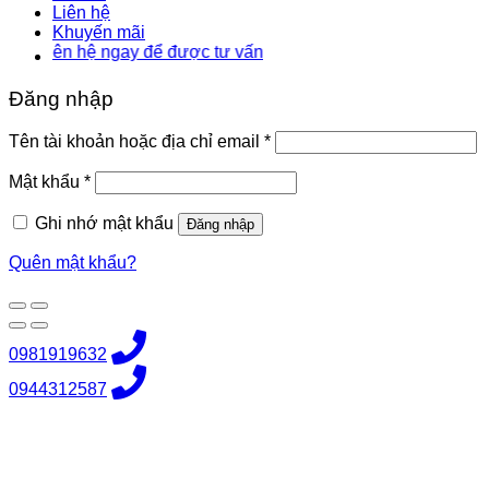
Liên hệ
Khuyến mãi
ên hệ ngay để được tư vấn
Đăng nhập
Bắt
Tên tài khoản hoặc địa chỉ email
*
buộc
Bắt
Mật khẩu
*
buộc
Ghi nhớ mật khẩu
Đăng nhập
Quên mật khẩu?
0981919632
0944312587