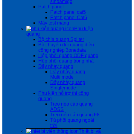
sinoamigo
Patch panel
Patch panel cat5
Patch panel Cat6
Máy test mạng
Phụ kiện
quang
Bộ chia quang Spliter
Bộ chuyển đổi quang điện
công nghiệp 3onedata
Hộp phối quang ODF quang
Hộp phối quang trong nhà
Dây nhảy quang
Dây nhảy quang
Multilmode
Dây nhảy quang
Singlemode
Phụ kiện hỗ trợ thi công
quang
Treo néo cáp quang
ADSS
Treo néo cáp quang F8
Tủ phối quang ngoài
trời
Thiết bị và