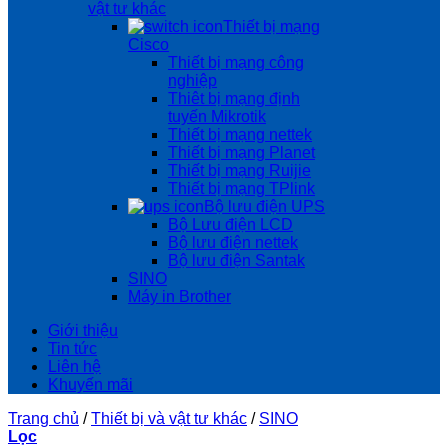
vật tư khác
Thiết bị mạng
Cisco
Thiết bị mạng công
nghiệp
Thiêt bị mạng định
tuyến Mikrotik
Thiết bị mạng nettek
Thiết bị mạng Planet
Thiết bị mạng Ruijie
Thiết bị mạng TPlink
Bộ lưu điện UPS
Bộ Lưu điện LCD
Bộ lưu điện nettek
Bộ lưu điện Santak
SINO
Máy in Brother
Giới thiệu
Tin tức
Liên hệ
Khuyến mãi
Trang chủ
/
Thiết bị và vật tư khác
/
SINO
Lọc