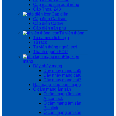
Cáp mạng sản xuất riêng
Cáp Thoại Z43
Cáp điện
Cáp điện Cadisun
Cáp điện Cadivi
Cáp điện trần phú
Tủ viễn thông
Tủ camera tích hợp
Tủ rack
Tủ viễn thông ngoài trời
Thanh nguồn PDU
Phụ kiện
mạng
Dẩy nhảy mạng
Dây nhảy mạng cat5
Dây nhảy mạng cat6
Dây nhảy mạng cat7
Hạt mạng- đầu bấm mạng
Ổ cắm mạng âm sàn
Ổ cắm mạng âm sàn
Anconteck
Ổ cắm mạng âm sàn
Picolink
Ổ cắm mạng âm sàn