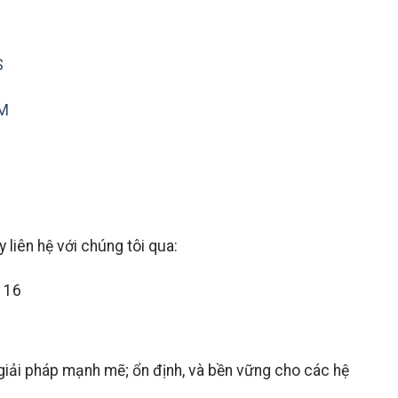
S
MM
iên hệ với chúng tôi qua:
116
giải pháp mạnh mẽ; ổn định, và bền vững cho các hệ