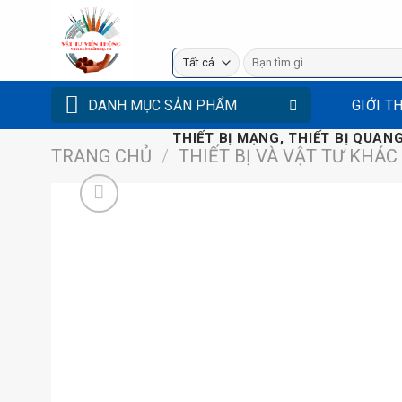
Bỏ
qua
Tìm
nội
kiếm:
dung
DANH MỤC SẢN PHẨM
GIỚI T
THIẾT BỊ MẠNG, THIẾT BỊ QUANG
TRANG CHỦ
/
THIẾT BỊ VÀ VẬT TƯ KHÁC