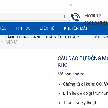
Hotline
0982.315.5
HIỆU
TIN TỨC
LIÊN HỆ
KHUYẾN MÃI
Giảm giá, Xả kho 
 - HÀNG CHÍNH HÃNG - GIÁ SIÊU ƯU ĐÃI !
/
SINO
CẦU DAO TỰ ĐỘNG M
KHO
Mã sản phẩm:
Chứng từ đi kèm:
CQ, V
Liên hệ để có giá tốt hơ
Thông số kỹ thuật: