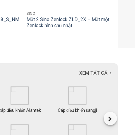
+
SINO
 ZL8_S_NM
Mặt 2 Sino Zenlock ZLD_2X – Mặt một
Zenlock hình chữ nhật
XEM TẤT CẢ
Cáp điều khiển Alantek
Cáp điều khiển sangji
Cáp mạn