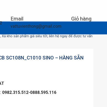
Email
Giỏ hàng
12
vattuvienthong@gmail.com
sản phẩm giá siêu tốt, liên hệ ngay để được tư vấn
CB SC108N_C1010 SINO – HÀNG SẴN
AT
n:
0982.315.512-0888.595.116