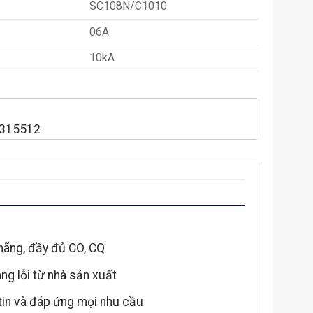
SC108N/C1010
06A
10kA
2315512
hãng, đầy đủ CO, CQ
àng lỗi từ nhà sản xuất
 tin và đáp ứng mọi nhu cầu