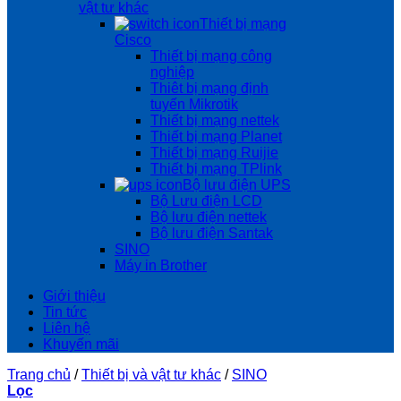
vật tư khác
Thiết bị mạng
Cisco
Thiết bị mạng công
nghiệp
Thiêt bị mạng định
tuyến Mikrotik
Thiết bị mạng nettek
Thiết bị mạng Planet
Thiết bị mạng Ruijie
Thiết bị mạng TPlink
Bộ lưu điện UPS
Bộ Lưu điện LCD
Bộ lưu điện nettek
Bộ lưu điện Santak
SINO
Máy in Brother
Giới thiệu
Tin tức
Liên hệ
Khuyến mãi
Trang chủ
/
Thiết bị và vật tư khác
/
SINO
Lọc