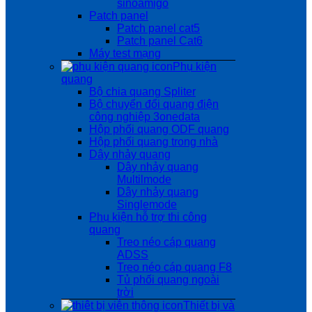
sinoamigo
Patch panel
Patch panel cat5
Patch panel Cat6
Máy test mạng
Phụ kiện
quang
Bộ chia quang Spliter
Bộ chuyển đổi quang điện
công nghiệp 3onedata
Hộp phối quang ODF quang
Hộp phối quang trong nhà
Dây nhảy quang
Dây nhảy quang
Multilmode
Dây nhảy quang
Singlemode
Phụ kiện hỗ trợ thi công
quang
Treo néo cáp quang
ADSS
Treo néo cáp quang F8
Tủ phối quang ngoài
trời
Thiết bị và