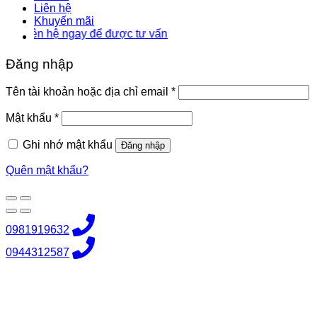
Liên hệ
Khuyến mãi
n hệ ngay để được tư vấn
Đăng nhập
Bắt
Tên tài khoản hoặc địa chỉ email
*
buộc
Bắt
Mật khẩu
*
buộc
Ghi nhớ mật khẩu
Đăng nhập
Quên mật khẩu?
0981919632
0944312587