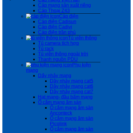
Cáp mạng sản xuất riêng
Cáp Thoại Z43
Cáp điện
Cáp điện Cadisun
Cáp điện Cadivi
Cáp điện trần phú
Tủ viễn thông
Tủ camera tích hợp
Tủ rack
Tủ viễn thông ngoài trời
Thanh nguồn PDU
Phụ kiện
mạng
Dẩy nhảy mạng
Dây nhảy mạng cat5
Dây nhảy mạng cat6
Dây nhảy mạng cat7
Hạt mạng- đầu bấm mạng
Ổ cắm mạng âm sàn
Ổ cắm mạng âm sàn
Anconteck
Ổ cắm mạng âm sàn
Picolink
Ổ cắm mạng âm sàn