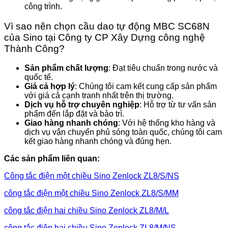
công trình.
Vì sao nên chọn cầu dao tự động MBC SC68N
của Sino tại Công ty CP Xây Dựng công nghệ
Thành Công?
Sản phẩm chất lượng
: Đạt tiêu chuẩn trong nước và
quốc tế.
Giá cả hợp lý
: Chúng tôi cam kết cung cấp sản phẩm
với giá cả cạnh tranh nhất trên thị trường.
Dịch vụ hỗ trợ chuyên nghiệp
: Hỗ trợ từ tư vấn sản
phẩm đến lắp đặt và bảo trì.
Giao hàng nhanh chóng
: Với hệ thống kho hàng và
dịch vụ vận chuyển phủ sóng toàn quốc, chúng tôi cam
kết giao hàng nhanh chóng và đúng hẹn.
Các sản phẩm liên quan:
Công tắc điện một chiều Sino Zenlock ZL8/S/NS
công tắc điện một chiều Sino Zenlock ZL8/S/MM
công tắc điện hai chiều Sino Zenlock ZL8/M/L
công tắc điện hai chiều Sino Zenlock ZL8/M/NS