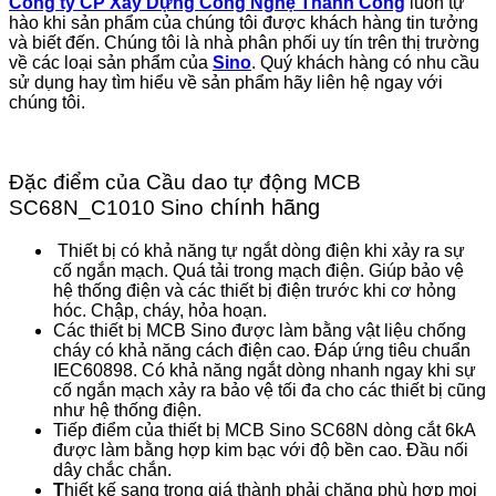
Công ty CP Xây Dựng Công Nghệ Thành Công
luôn tự
hào khi sản phẩm của chúng tôi được khách hàng tin tưởng
và biết đến. Chúng tôi là nhà phân phối uy tín trên thị trường
về các loại sản phẩm của
Sino
. Quý khách hàng có nhu cầu
sử dụng hay tìm hiểu về sản phẩm hãy liên hệ ngay với
chúng tôi.
Đặc điểm của Cầu dao tự động MCB
chính hãng
SC68N_C1010 Sino
Thiết bị có khả năng tự ngắt dòng điện khi xảy ra sự
cố ngắn mạch. Quá tải trong mạch điện. Giúp bảo vệ
hệ thống điện và các thiết bị điện trước khi cơ hỏng
hóc. Chập, cháy, hỏa hoạn.
Các thiết bị MCB Sino được làm bằng vật liệu chống
cháy có khả năng cách điện cao. Đáp ứng tiêu chuẩn
IEC60898. Có khả năng ngắt dòng nhanh ngay khi sự
cố ngắn mạch xảy ra bảo vệ tối đa cho các thiết bị cũng
như hệ thống điện.
Tiếp điểm của thiết bị MCB Sino SC68N dòng cắt 6kA
được làm bằng hợp kim bạc với độ bền cao. Đầu nối
dây chắc chắn.
T
hiết kế sang trọng giá thành phải chăng phù hợp mọi