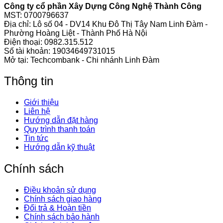
Công ty cổ phần Xây Dựng Công Nghệ Thành Công
MST: 0700796637
Địa chỉ: Lô số 04 - DV14 Khu Đô Thị Tây Nam Linh Đàm -
Phường Hoàng Liệt - Thành Phố Hà Nội
Điện thoại:
0982.315.512
Số tài khoản: 19034649731015
Mở tại: Techcombank - Chi nhánh Linh Đàm
Thông tin
Giới thiệu
Liên hệ
Hướng dẫn đặt hàng
Quy trình thanh toán
Tin tức
Hướng dẫn kỹ thuật
Chính sách
Điều khoản sử dụng
Chính sách giao hàng
Đổi trả & Hoàn tiền
Chính sách bảo hành