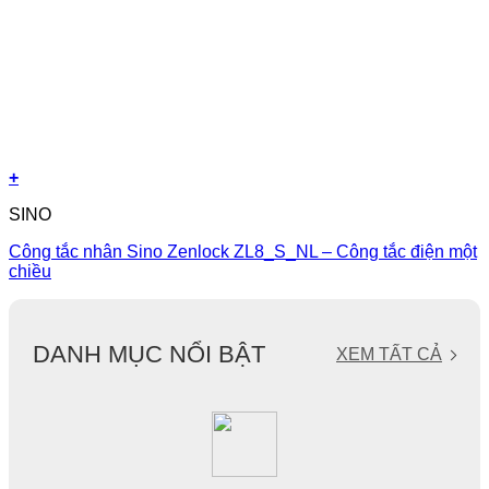
+
SINO
Công tắc nhân Sino Zenlock ZL8_S_NL – Công tắc điện một
chiều
DANH MỤC NỔI BẬT
XEM TẤT CẢ