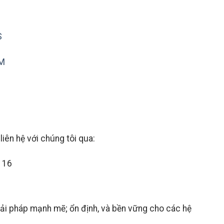
S
MM
ên hệ với chúng tôi qua:
116
iải pháp mạnh mẽ; ổn định, và bền vững cho các hệ