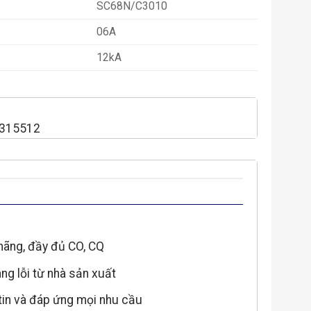
SC68N/C3010
06A
12kA
2315512
hãng, đầy đủ CO, CQ
àng lỗi từ nhà sản xuất
 tin và đáp ứng mọi nhu cầu