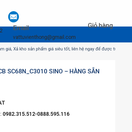
Giỏ hàng
Email
12
vattuvienthong@gmail.com
ả kho sản phẩm giá siêu tốt, liên hệ ngay để được tư vấn
CB SC68N_C3010 SINO – HÀNG SẴN
AT
n:
0982.315.512-0888.595.116