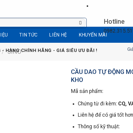
Hotline
0982.315.5
HIỆU
TIN TỨC
LIÊN HỆ
KHUYẾN MÃI
Giảm giá, X
 - HÀNG CHÍNH HÃNG - GIÁ SIÊU ƯU ĐÃI !
/
SINO
CẦU DAO TỰ ĐỘNG M
KHO
Mã sản phẩm:
Chứng từ đi kèm:
CQ, V
Liên hệ để có giá tốt hơ
Thông số kỹ thuật: