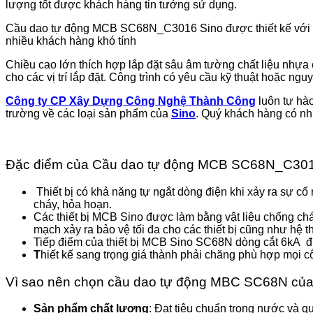
lượng tốt được khách hàng tin tưởng sử dụng.
Cầu dao tự động MCB SC68N_C3016 Sino được thiết kế với nhiề
nhiều khách hàng khó tính
Chiều cao lớn thích hợp lắp đặt sâu âm tường chất liệu nhự
cho các vị trí lắp đặt. Công trình có yêu cầu kỹ thuật hoặc ngu
Công ty CP Xây Dựng Công Nghệ Thành Công
luôn tự hà
trường về các loại sản phẩm của
Sino
. Quý khách hàng có nh
Đặc điểm của Cầu dao tự động MCB SC68N_C301
Thiết bị có khả năng tự ngắt dòng điện khi xảy ra sự cố
cháy, hỏa hoạn.
Các thiết bị MCB Sino được làm bằng vật liệu chống c
mạch xảy ra bảo vệ tối đa cho các thiết bị cũng như hệ t
Tiếp điểm của thiết bị MCB Sino SC68N dòng cắt 6kA đ
T
hiết kế sang trọng giá thành phải chăng phù hợp mọi cô
Vì sao nên chọn cầu dao tự động MBC SC68N của
Sản phẩm chất lượng
: Đạt tiêu chuẩn trong nước và qu