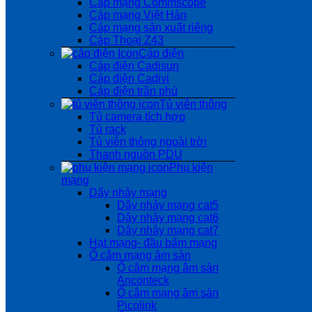
Cáp mạng Commscope
Cáp mạng Việt Hàn
Cáp mạng sản xuất riêng
Cáp Thoại Z43
Cáp điện
Cáp điện Cadisun
Cáp điện Cadivi
Cáp điện trần phú
Tủ viễn thông
Tủ camera tích hợp
Tủ rack
Tủ viễn thông ngoài trời
Thanh nguồn PDU
Phụ kiện
mạng
Dẩy nhảy mạng
Dây nhảy mạng cat5
Dây nhảy mạng cat6
Dây nhảy mạng cat7
Hạt mạng- đầu bấm mạng
Ổ cắm mạng âm sàn
Ổ cắm mạng âm sàn
Anconteck
Ổ cắm mạng âm sàn
Picolink