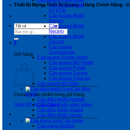
Thiết Bị Mạng, Thiết Bị Quang - Hàng Chính Hãng - Gi
Cáp quang Multil
GYXTW
Cáp quang Multil
Hanxin
Cáp quang Multil
Tìm
Necero
kiếm:
Cáp quang Multil
Zincom
0
Cáp quang
Commscope
Giỏ hàng
Cáp quang Single mode
Cáp quang M3-Viettel
Cáp quang Postef
Cáp quang Sacom
Cáp quang Vinacap
Cáp quang dã chiến
Cáp điều
khiển
Chưa có sản phẩm trong giỏ hàng.
Cáp điều khiển Alantek
Quay trở lại cửa hàng
Cáp điều khiển altek kabel
Cáp điều khiển Imatek
Cáp điều khiển sangji
Cáp mạng
Cáp mạng Belden