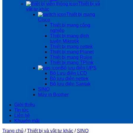
Thiết bị và
vật tư khác
Thiết bị mạng
Cisco
Thiết bị mạng công
nghiệp
Thiêt bị mạng định
tuyến Mikrotik
Thiết bị mạng nettek
Thiết bị mạng Planet
Thiết bị mạng Ruijie
Thiết bị mạng TPlink
Bộ lưu điện UPS
Bộ Lưu điện LCD
Bộ lưu điện nettek
Bộ lưu điện Santak
SINO
Máy in Brother
Giới thiệu
Tin tức
Liên hệ
Khuyến mãi
Trang chủ
/
Thiết bị và vật tư khác
/
SINO