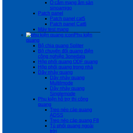
Ổ cắm mạng âm sàn
sinoamigo
Patch panel
Patch panel cat5
Patch panel Cat6
Máy test mạng
Phụ kiện
quang
Bộ chia quang Spliter
Bộ chuyển đổi quang điện
công nghiệp 3onedata
Hộp phối quang ODF quang
Hộp phối quang trong nhà
Dây nhảy quang
Dây nhảy quang
Multilmode
Dây nhảy quang
Singlemode
Phụ kiện hỗ trợ thi công
quang
Treo néo cáp quang
ADSS
Treo néo cáp quang F8
Tủ phối quang ngoài
trời