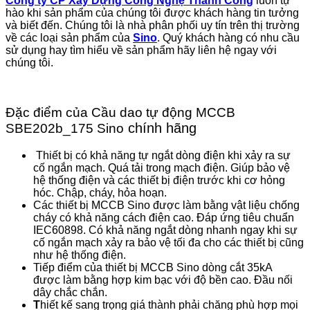
Công ty CP Xây Dựng Công Nghệ Thành Công
luôn tự
hào khi sản phẩm của chúng tôi được khách hàng tin tưởng
và biết đến. Chúng tôi là nhà phân phối uy tín trên thị trường
về các loại sản phẩm của
Sino
. Quý khách hàng có nhu cầu
sử dụng hay tìm hiểu về sản phẩm hãy liên hệ ngay với
chúng tôi.
Đặc điểm của Cầu dao tự động MCCB
chính hãng
SBE202b_175 Sino
Thiết bị có khả năng tự ngắt dòng điện khi xảy ra sự
cố ngắn mạch. Quá tải trong mạch điện. Giúp bảo vệ
hệ thống điện và các thiết bị điện trước khi cơ hỏng
hóc. Chập, cháy, hỏa hoạn.
Các thiết bị MCCB Sino được làm bằng vật liệu chống
cháy có khả năng cách điện cao. Đáp ứng tiêu chuẩn
IEC60898. Có khả năng ngắt dòng nhanh ngay khi sự
cố ngắn mạch xảy ra bảo vệ tối đa cho các thiết bị cũng
như hệ thống điện.
Tiếp điểm của thiết bị MCCB Sino dòng cắt 35kA
được làm bằng hợp kim bạc với độ bền cao. Đầu nối
dây chắc chắn.
T
hiết kế sang trọng giá thành phải chăng phù hợp mọi