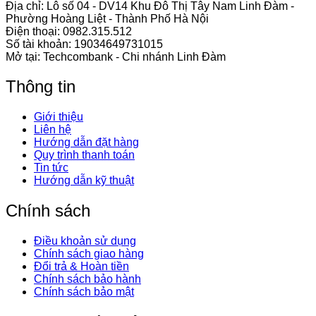
Địa chỉ: Lô số 04 - DV14 Khu Đô Thị Tây Nam Linh Đàm -
Phường Hoàng Liệt - Thành Phố Hà Nội
Điện thoại:
0982.315.512
Số tài khoản: 19034649731015
Mở tại: Techcombank - Chi nhánh Linh Đàm
Thông tin
Giới thiệu
Liên hệ
Hướng dẫn đặt hàng
Quy trình thanh toán
Tin tức
Hướng dẫn kỹ thuật
Chính sách
Điều khoản sử dụng
Chính sách giao hàng
Đổi trả & Hoàn tiền
Chính sách bảo hành
Chính sách bảo mật