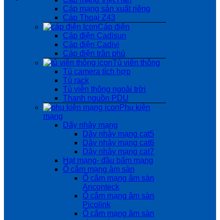
Cáp mạng sản xuất riêng
Cáp Thoại Z43
Cáp điện
Cáp điện Cadisun
Cáp điện Cadivi
Cáp điện trần phú
Tủ viễn thông
Tủ camera tích hợp
Tủ rack
Tủ viễn thông ngoài trời
Thanh nguồn PDU
Phụ kiện
mạng
Dẩy nhảy mạng
Dây nhảy mạng cat5
Dây nhảy mạng cat6
Dây nhảy mạng cat7
Hạt mạng- đầu bấm mạng
Ổ cắm mạng âm sàn
Ổ cắm mạng âm sàn
Anconteck
Ổ cắm mạng âm sàn
Picolink
Ổ cắm mạng âm sàn