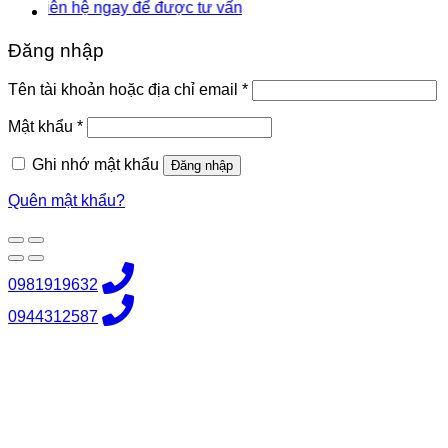
ên hệ ngay để được tư vấn
Đăng nhập
Bắt
Tên tài khoản hoặc địa chỉ email
*
buộc
Bắt
Mật khẩu
*
buộc
Ghi nhớ mật khẩu
Đăng nhập
Quên mật khẩu?
0981919632
0944312587