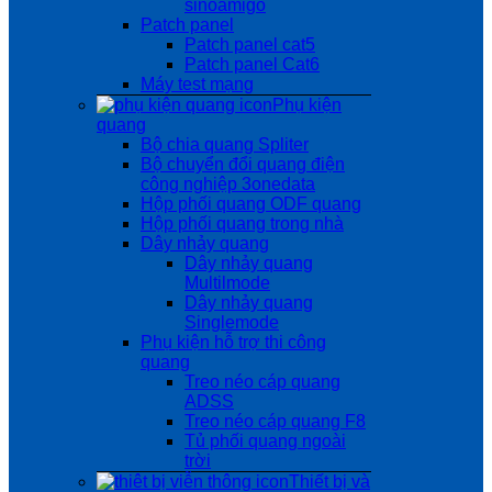
sinoamigo
Patch panel
Patch panel cat5
Patch panel Cat6
Máy test mạng
Phụ kiện
quang
Bộ chia quang Spliter
Bộ chuyển đổi quang điện
công nghiệp 3onedata
Hộp phối quang ODF quang
Hộp phối quang trong nhà
Dây nhảy quang
Dây nhảy quang
Multilmode
Dây nhảy quang
Singlemode
Phụ kiện hỗ trợ thi công
quang
Treo néo cáp quang
ADSS
Treo néo cáp quang F8
Tủ phối quang ngoài
trời
Thiết bị và