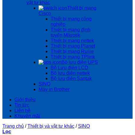
vật tư khác
Thiết bị mạng
Cisco
Thiết bị mạng công
nghiệp
Thiêt bị mạng định
tuyến Mikrotik
Thiết bị mạng nettek
Thiết bị mạng Planet
Thiết bị mạng Ruijie
Thiết bị mạng TPlink
Bộ lưu điện UPS
Bộ Lưu điện LCD
Bộ lưu điện nettek
Bộ lưu điện Santak
SINO
Máy in Brother
Giới thiệu
Tin tức
Liên hệ
Khuyến mãi
Trang chủ
/
Thiết bị và vật tư khác
/
SINO
Lọc