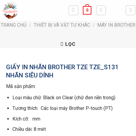
Bỏ
0
qua
nội
TRANG CHỦ
/
THIẾT BỊ VÀ VẬT TƯ KHÁC
/
MÁY IN BROTHER
dung
LỌC
GIẤY IN NHÃN BROTHER TZE TZE_S131
NHÃN SIÊU DÍNH
Mã sản phẩm:
Loại màu chữ: Black on Clear (chữ đen nền trong)
Tương thích: Các loại máy Brother P-touch (PT)
Kích cỡ: mm
Chiều dài: 8 mét