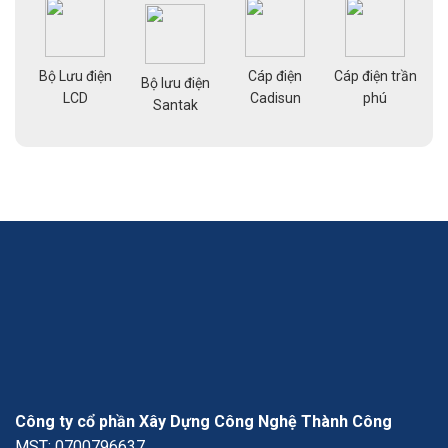
Bộ Lưu điện
Cáp điện
Cáp điện trần
g
Bộ lưu điện
Cá
LCD
Cadisun
phú
pe
Santak
a
Công ty cổ phần Xây Dựng Công Nghệ Thành Công
MST: 0700796637