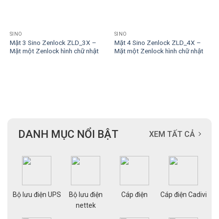
SINO
SINO
Mặt 3 Sino Zenlock ZLD_3X –
Mặt 4 Sino Zenlock ZLD_4X –
Mặt một Zenlock hình chữ nhật
Mặt một Zenlock hình chữ nhật
DANH MỤC NỔI BẬT
XEM TẤT CẢ
ạng
Bộ lưu điện UPS
Bộ lưu điện
Cáp điện
Cáp điện Cadivi
Cá
nettek