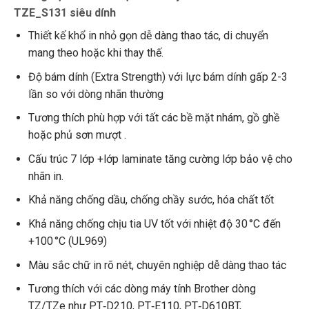
TZE_S131 siêu dính
Thiết kế khổ in nhỏ gọn dễ dàng thao tác, di chuyển
mang theo hoặc khi thay thế.
Độ bám dính (Extra Strength) với lực bám dính gấp 2-3
lần so với dòng nhãn thường
Tương thích phù hợp với tất các bề mặt
nhám, gồ ghề
hoặc phủ sơn mượt
.
Cấu trúc 7 lớp +lớp laminate tăng cường lớp bảo vệ cho
nhãn in.
Khả năng chống dầu, chống chầy sước, hóa chất tốt
Khả năng chống chịu tia UV tốt với nhiệt độ
30 °C đến
+100 °C (UL969)
Màu sắc chữ in rõ nét, chuyên nghiệp dễ dàng thao tác
Tương thích với các dòng máy tính Brother dòng
TZ/TZe như PT‑D210, PT‑E110, PT‑D610BT,