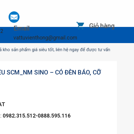
Giỏ hàng
Email
12
vattuvienthong@gmail.com
ẩm giá siêu tốt, liên hệ ngay để được tư vấn
ỀU SCM_NM SINO – CÓ ĐÈN BÁO, CỠ
AT
n:
0982.315.512-0888.595.116