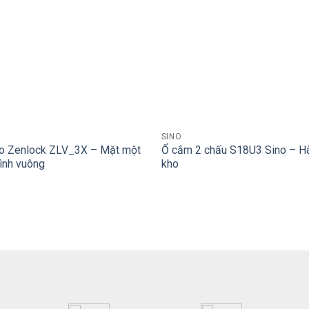
+
SINO
no Zenlock ZLV_3X – Mặt một
Ổ cắm 2 chấu S18U3 Sino – H
ình vuông
kho