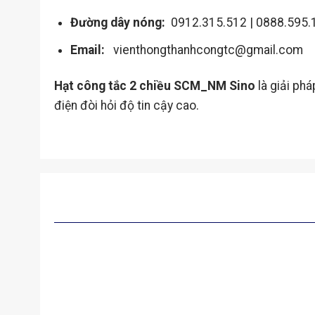
Đường dây nóng:
0912.315.512 | 0888.595.
Email:
vienthongthanhcongtc@gmail.com
Hạt công tắc 2 chiều SCM_NM Sino
là giải ph
điện đòi hỏi độ tin cậy cao.
SẢN PHẨM TƯƠNG TỰ