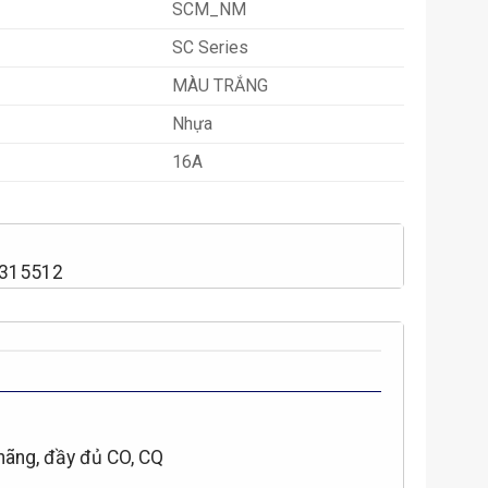
SCM_NM
SC Series
MÀU TRẮNG
Nhựa
16A
2315512
hãng, đầy đủ CO, CQ