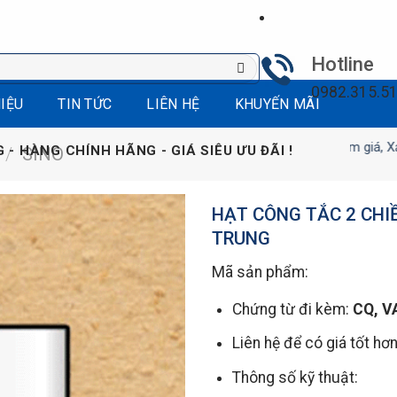
Hotline
0982.315.5
HIỆU
TIN TỨC
LIÊN HỆ
KHUYẾN MÃI
Giảm giá, Xả kho sản ph
 - HÀNG CHÍNH HÃNG - GIÁ SIÊU ƯU ĐÃI !
/
SINO
HẠT CÔNG TẮC 2 CHI
TRUNG
Mã sản phẩm:
Chứng từ đi kèm:
CQ, V
Liên hệ để có giá tốt hơ
Thông số kỹ thuật: