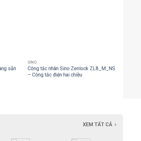
+
SINO
àng sẵn
Công tắc nhân Sino Zenlock ZL8_M_NS
– Công tắc điện hai chiều
XEM TẤT CẢ