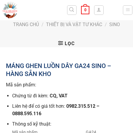
Bỏ
0
qua
nội
TRANG CHỦ
/
THIẾT BỊ VÀ VẬT TƯ KHÁC
/
SINO
dung
LỌC
MÁNG GHEN LUỒN DÂY GA24 SINO –
HÀNG SẴN KHO
Mã sản phẩm:
Chứng từ đi kèm:
CQ, VAT
Liên hệ để có giá tốt hơn:
0982.315.512 –
0888.595.116
Thông số kỹ thuật:
Mã sản phẩm
GA24