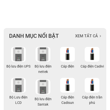
DANH MỤC NỔI BẬT
XEM TẤT CẢ
ạng
Bộ lưu điện UPS
Bộ lưu điện
Cáp điện
Cáp điện Cadivi
Cá
nettek
Bộ Lưu điện
Cáp điện
Cáp điện trần
g
Bộ lưu điện
Cá
LCD
Cadisun
phú
pe
Santak
a