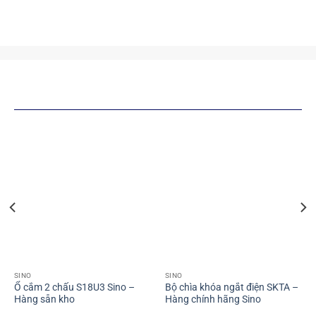
SẢN PHẨM TƯƠNG TỰ
SINO
SINO
Ổ cắm 2 chấu S18U3 Sino –
Bộ chìa khóa ngắt điện SKTA –
Hàng sẵn kho
Hàng chính hãng Sino