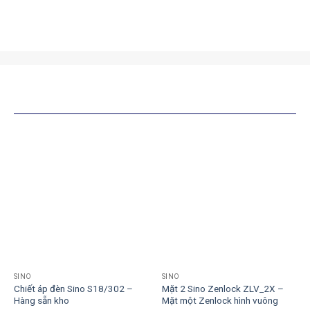
SẢN PHẨM TƯƠNG TỰ
SINO
SINO
Chiết áp đèn Sino S18/302 –
Mặt 2 Sino Zenlock ZLV_2X –
Hàng sẵn kho
Mặt một Zenlock hình vuông