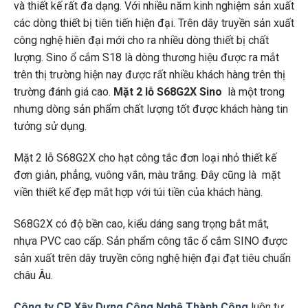
và thiết kế rất đa dạng. Với nhiều năm kinh nghiệm sản xuất
các dòng thiết bị tiên tiến hiện đại. Trên dây truyền sản xuất
công nghệ hiên đại mới cho ra nhiều dòng thiết bị chất
lượng. Sino ổ cắm S18 là dòng thương hiệu được ra mắt
trên thị trường hiện nay được rất nhiều khách hàng trên thị
trường đánh giá cao.
Mặt 2 lỗ S68G2X Sino
là một trong
nhưng dòng sản phẩm chất lượng tốt được khách hàng tin
tưởng sử dụng.
Mặt 2 lỗ S68G2X cho hạt công tắc đơn loại nhỏ thiết kế
đơn giản, phẳng, vuông vắn, màu trắng. Đây cũng là mặt
viền thiết kế đẹp mắt hợp với túi tiền của khách hàng.
S68G2X có độ bền cao, kiểu dáng sang trọng bắt mắt,
nhựa PVC cao cấp. Sản phẩm công tắc ổ cắm SINO được
sản xuất trên dây truyền công nghệ hiện đại đạt tiêu chuẩn
châu Âu.
Công ty CP Xây Dựng Công Nghệ Thành Công
luôn tự