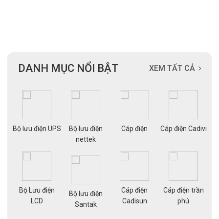
DANH MỤC NỔI BẬT
XEM TẤT CẢ
ạng
Bộ lưu điện UPS
Bộ lưu điện
Cáp điện
Cáp điện Cadivi
Cá
nettek
Bộ Lưu điện
Cáp điện
Cáp điện trần
g
Bộ lưu điện
Cá
LCD
Cadisun
phú
pe
Santak
a