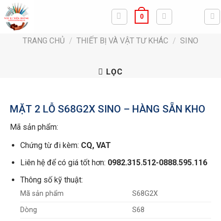
Bỏ
0
qua
nội
TRANG CHỦ
/
THIẾT BỊ VÀ VẬT TƯ KHÁC
/
SINO
dung
LỌC
MẶT 2 LỖ S68G2X SINO – HÀNG SẴN KHO
Mã sản phẩm:
Chứng từ đi kèm:
CQ, VAT
Liên hệ để có giá tốt hơn:
0982.315.512-0888.595.116
Thông số kỹ thuật:
S68G2X
Mã sản phẩm
S68
Dòng