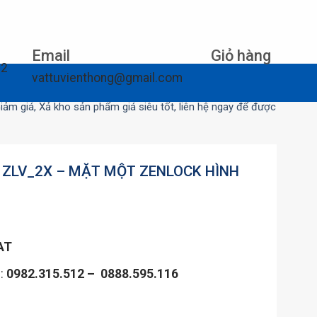
Email
Giỏ hàng
12
vattuvienthong@gmail.com
Xả kho sản phẩm giá siêu tốt, liên hệ ngay để được tư vấn
 ZLV_2X – MẶT MỘT ZENLOCK HÌNH
AT
n:
0982.315.512 – 0888.595.116