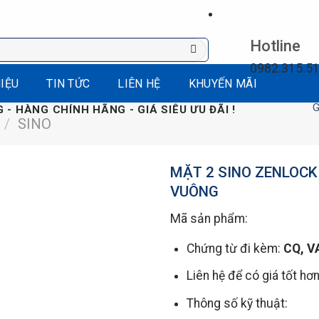
Hotline
0982.315.5
HIỆU
TIN TỨC
LIÊN HỆ
KHUYẾN MÃI
Giảm giá, 
 - HÀNG CHÍNH HÃNG - GIÁ SIÊU ƯU ĐÃI !
/
SINO
MẶT 2 SINO ZENLOCK
VUÔNG
Mã sản phẩm:
Chứng từ đi kèm:
CQ, V
Liên hệ để có giá tốt hơ
Thông số kỹ thuật: