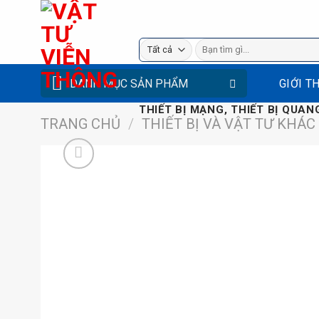
Bỏ
qua
Tìm
nội
kiếm:
dung
DANH MỤC SẢN PHẨM
GIỚI T
THIẾT BỊ MẠNG, THIẾT BỊ QUANG
TRANG CHỦ
/
THIẾT BỊ VÀ VẬT TƯ KHÁC