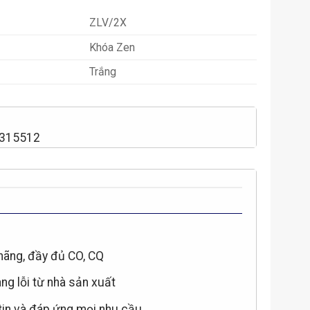
ZLV/2X
Khóa Zen
Trắng
2315512
hãng, đầy đủ CO, CQ
àng lỗi từ nhà sản xuất
 tin và đáp ứng mọi nhu cầu