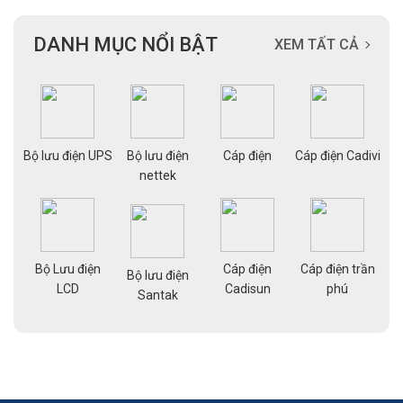
DANH MỤC NỔI BẬT
XEM TẤT CẢ
ạng
Bộ lưu điện UPS
Bộ lưu điện
Cáp điện
Cáp điện Cadivi
Cá
nettek
Bộ Lưu điện
Cáp điện
Cáp điện trần
g
Bộ lưu điện
Cá
LCD
Cadisun
phú
pe
Santak
a