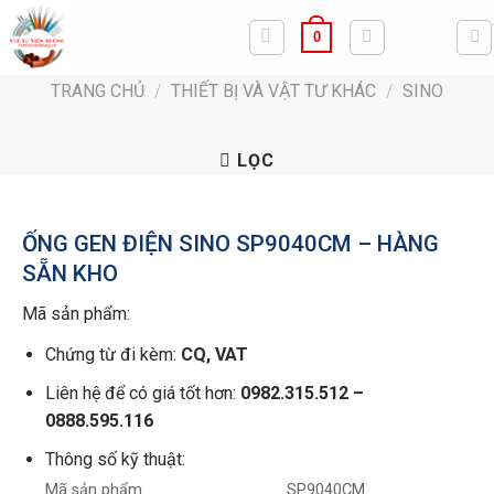
Bỏ
0
qua
nội
TRANG CHỦ
/
THIẾT BỊ VÀ VẬT TƯ KHÁC
/
SINO
dung
LỌC
ỐNG GEN ĐIỆN SINO SP9040CM – HÀNG
SẴN KHO
Mã sản phẩm:
Chứng từ đi kèm:
CQ, VAT
Liên hệ để có giá tốt hơn:
0982.315.512 –
0888.595.116
Thông số kỹ thuật:
SP9040CM
Mã sản phẩm