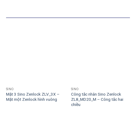
SẢN PHẨM TƯƠNG TỰ
SINO
SINO
Mặt 3 Sino Zenlock ZLV_3X –
Công tắc nhân Sino Zenlock
Mặt một Zenlock hình vuông
ZL8_MD20_M – Công tắc hai
chiều