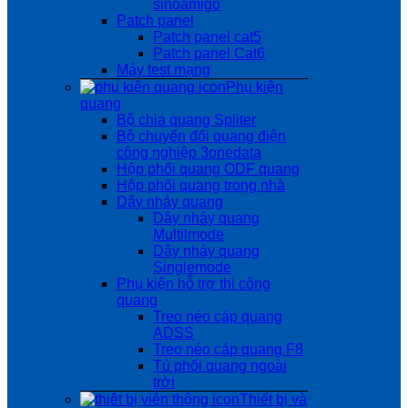
sinoamigo
Patch panel
Patch panel cat5
Patch panel Cat6
Máy test mạng
Phụ kiện
quang
Bộ chia quang Spliter
Bộ chuyển đổi quang điện
công nghiệp 3onedata
Hộp phối quang ODF quang
Hộp phối quang trong nhà
Dây nhảy quang
Dây nhảy quang
Multilmode
Dây nhảy quang
Singlemode
Phụ kiện hỗ trợ thi công
quang
Treo néo cáp quang
ADSS
Treo néo cáp quang F8
Tủ phối quang ngoài
trời
Thiết bị và