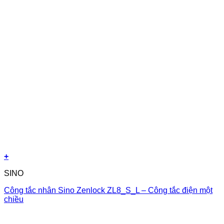
+
SINO
Công tắc nhân Sino Zenlock ZL8_S_L – Công tắc điện một
chiều