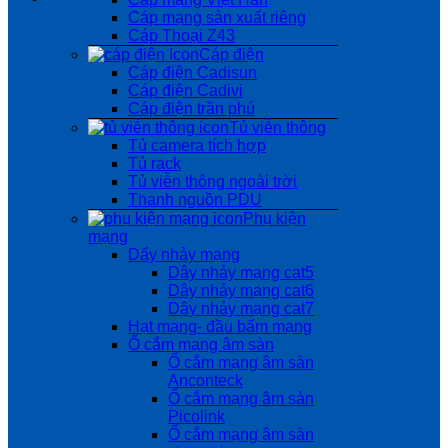
Cáp mạng sản xuất riêng
Cáp Thoại Z43
Cáp điện
Cáp điện Cadisun
Cáp điện Cadivi
Cáp điện trần phú
Tủ viễn thông
Tủ camera tích hợp
Tủ rack
Tủ viễn thông ngoài trời
Thanh nguồn PDU
Phụ kiện
mạng
Dẩy nhảy mạng
Dây nhảy mạng cat5
Dây nhảy mạng cat6
Dây nhảy mạng cat7
Hạt mạng- đầu bấm mạng
Ổ cắm mạng âm sàn
Ổ cắm mạng âm sàn
Anconteck
Ổ cắm mạng âm sàn
Picolink
Ổ cắm mạng âm sàn