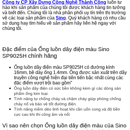
Công ty CP Xây Dựng Công Nghệ Thành Công
luôn tự
hào khi sản phẩm của chúng tôi được khách hàng tin tưởng
và biết đến. Chúng tôi là nhà phân phối uy tín trên thị trường
về các loại sản phẩm của
Sino
. Quý khách hàng có nhu cầu
sử dụng hay tìm hiểu về sản phẩm hãy liên hệ ngay với
chúng tôi.
Đặc điểm của Ống luồn dây điện màu Sino
chính hãng
SP9025H
Ống luồn dây điện màu SP9025H có đường kính
16mm, bề dày ống 1.4mm. Ống được sản xuất trên dây
truyền công nghệ hiện đại tiên tiến bậc nhất cùng các
đặc điểm vượt trội bao gồm”
Ống luồn dây điện có sức bền không kém gì các dòng sản
phẩm ống kim loại.
Tình năng tự chống cháy và chậm cháy giúp phòng chống
cháy nổ và bảo vệ tốt đường điện.
Tính năng mềm dẻo linh hoạt khi cần uốn cong và độ bền
cực cao khi thi công âm và nổi
Vì sao nên chọn Ống luồn dây điện màu của Sino