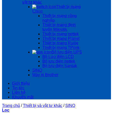
vật tư khác
Thiết bị mạng
Cisco
Thiết bị mạng công
nghiệp
Thiêt bị mạng định
tuyến Mikrotik
Thiết bị mạng nettek
Thiết bị mạng Planet
Thiết bị mạng Ruijie
Thiết bị mạng TPlink
Bộ lưu điện UPS
Bộ Lưu điện LCD
Bộ lưu điện nettek
Bộ lưu điện Santak
SINO
Máy in Brother
Giới thiệu
Tin tức
Liên hệ
Khuyến mãi
Trang chủ
/
Thiết bị và vật tư khác
/
SINO
Lọc