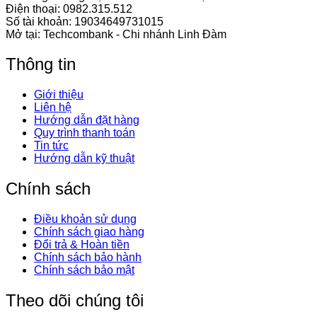
Điện thoại:
0982.315.512
Số tài khoản: 19034649731015
Mở tại: Techcombank - Chi nhánh Linh Đàm
Thông tin
Giới thiệu
Liên hệ
Hướng dẫn đặt hàng
Quy trình thanh toán
Tin tức
Hướng dẫn kỹ thuật
Chính sách
Điều khoản sử dụng
Chính sách giao hàng
Đổi trả & Hoàn tiền
Chính sách bảo hành
Chính sách bảo mật
Theo dõi chúng tôi