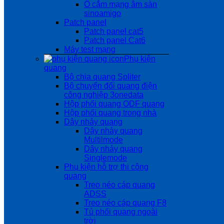
Ổ cắm mạng âm sàn
sinoamigo
Patch panel
Patch panel cat5
Patch panel Cat6
Máy test mạng
Phụ kiện
quang
Bộ chia quang Spliter
Bộ chuyển đổi quang điện
công nghiệp 3onedata
Hộp phối quang ODF quang
Hộp phối quang trong nhà
Dây nhảy quang
Dây nhảy quang
Multilmode
Dây nhảy quang
Singlemode
Phụ kiện hỗ trợ thi công
quang
Treo néo cáp quang
ADSS
Treo néo cáp quang F8
Tủ phối quang ngoài
trời