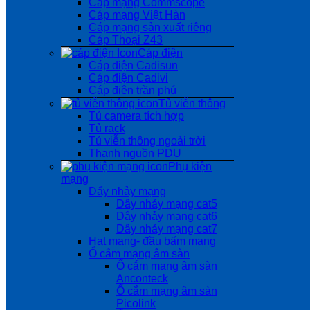
Cáp mạng Commscope
Cáp mạng Việt Hàn
Cáp mạng sản xuất riêng
Cáp Thoại Z43
Cáp điện
Cáp điện Cadisun
Cáp điện Cadivi
Cáp điện trần phú
Tủ viễn thông
Tủ camera tích hợp
Tủ rack
Tủ viễn thông ngoài trời
Thanh nguồn PDU
Phụ kiện
mạng
Dẩy nhảy mạng
Dây nhảy mạng cat5
Dây nhảy mạng cat6
Dây nhảy mạng cat7
Hạt mạng- đầu bấm mạng
Ổ cắm mạng âm sàn
Ổ cắm mạng âm sàn
Anconteck
Ổ cắm mạng âm sàn
Picolink