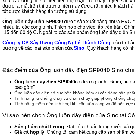
xuất các dòng thiết bị tiên tiến hiện đại. Trên dây truyền sản
được ra mắt trên thị trường hiện nay được rất nhiều khách hàn
tốt được khách hàng tin tưởng sử dụng.
Ống luồn dây điện SP9040
được sản xuất bằng nhựa PVC cao
nhiều tại các công trình. Thích hợp cho việc lắp trên trần. C
-15 đến 60 độ C. Ngoài ra các sản phẩm ống luồn dây điện Sino
Công ty CP Xây Dựng Công Nghệ Thành Công
luôn tự hà
trường về các loại sản phẩm của
Sino
. Quý khách hàng có nh
chí
Đặc điểm của Ống luồn dây điện SP9040 Sino
Ống luồn dây điện SP9040
có đường kính 16mm, bề dày
bao gồm”
Ống luồn dây điện có sức bền không kém gì các dòng sản phẩm
Tình năng tự chống cháy và chậm cháy giúp phòng chống cháy
Tính năng mềm dẻo linh hoạt khi cần uốn cong và độ bền cực c
Vì sao nên chọn Ống luồn dây điện của Sino tại
Sản phẩm chất lượng
: Đạt tiêu chuẩn trong nước và qu
Giá cả hợp lý
: Chúng tôi cam kết cung cấp sản phẩm với 