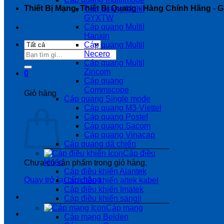
Thiết Bị Mạng, Thiết Bị Quang - Hàng Chính Hãng - Gi
Cáp quang Multil
GYXTW
Cáp quang Multil
Hanxin
Cáp quang Multil
Tìm
Necero
kiếm:
Cáp quang Multil
Zincom
0
Cáp quang
Commscope
Giỏ hàng
Cáp quang Single mode
Cáp quang M3-Viettel
Cáp quang Postef
Cáp quang Sacom
Cáp quang Vinacap
Cáp quang dã chiến
Cáp điều
khiển
Chưa có sản phẩm trong giỏ hàng.
Cáp điều khiển Alantek
Quay trở lại cửa hàng
Cáp điều khiển altek kabel
Cáp điều khiển Imatek
Cáp điều khiển sangji
Cáp mạng
Cáp mạng Belden