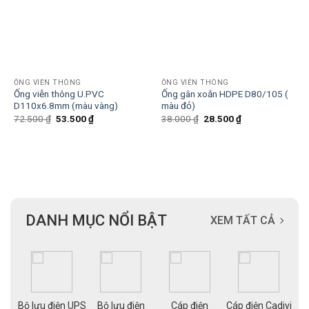
ỐNG VIỄN THÔNG
ỐNG VIỄN THÔNG
Ống viễn thông U.PVC
Ống gân xoắn HDPE D80/105 (
D110x6.8mm (màu vàng)
màu đỏ)
Giá
Giá
Giá
Giá
72.500
₫
53.500
₫
38.000
₫
28.500
₫
gốc
hiện
gốc
hiện
là:
tại
là:
tại
72.500 ₫.
là:
38.000 ₫.
là:
53.500 ₫.
28.500 ₫.
DANH MỤC NỔI BẬT
XEM TẤT CẢ
ạng
Bộ lưu điện UPS
Bộ lưu điện
Cáp điện
Cáp điện Cadivi
Cá