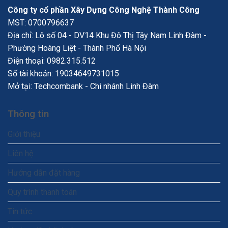
Công ty cổ phần Xây Dựng Công Nghệ Thành Công
MST: 0700796637
Địa chỉ: Lô số 04 - DV14 Khu Đô Thị Tây Nam Linh Đàm -
Phường Hoàng Liệt - Thành Phố Hà Nội
Điện thoại:
0982.315.512
Số tài khoản: 19034649731015
Mở tại: Techcombank - Chi nhánh Linh Đàm
Thông tin
Giới thiệu
Liên hệ
Hướng dẫn đặt hàng
Quy trình thanh toán
Tin tức