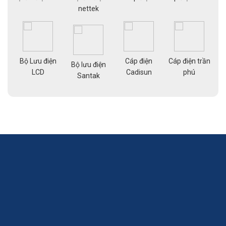
nettek
Bộ Lưu điện
Cáp điện
Cáp điện trần
g
Bộ lưu điện
Cá
LCD
Cadisun
phú
pe
Santak
a