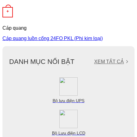
+
Cáp quang
Cáp quang luồn cống 24FO PKL (Phi kim loại)
DANH MỤC NỔI BẬT
XEM TẤT CẢ
Bộ lưu điện UPS
Bộ Lưu điện LCD