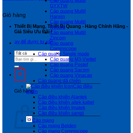
Cáp quang Multil
GYXTW
Cáp quang Multil
Giỏ hàng
Hanxin
Cáp quang Multil
Thiết Bị Mạng, Thiết Bị Quang - Hàng Chính Hãng -
Necero
Giá Siêu Ưu Đãi !
Cáp quang Multil
Zincom
y để được tư vấn
Cáp quang
Commscope
Cáp quang Single mode
Tìm
Cáp quang M3-Viettel
kiếm:
Cáp quang Postef
Cáp quang Sacom
0
Cáp quang Vinacap
Cáp quang dã chiến
Cáp điều
Giỏ hàng
khiển
Cáp điều khiển Alantek
Cáp điều khiển altek kabel
Cáp điều khiển Imatek
Cáp điều khiển sangji
Cáp mạng
Cáp mạng Belden
Cáp mạng Commscope