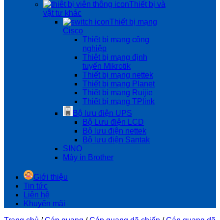
Thiết bị và
vật tư khác
Thiết bị mạng
Cisco
Thiết bị mạng công
nghiệp
Thiêt bị mạng định
tuyến Mikrotik
Thiết bị mạng nettek
Thiết bị mạng Planet
Thiết bị mạng Ruijie
Thiết bị mạng TPlink
Bộ lưu điện UPS
Bộ Lưu điện LCD
Bộ lưu điện nettek
Bộ lưu điện Santak
SINO
Máy in Brother
Giới thiệu
Tin tức
Liên hệ
Khuyến mãi