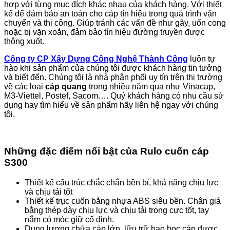
hợp với từng mục đích khác nhau của khách hàng. Với thiết
kế để đảm bảo an toàn cho cáp tín hiệu trong quá trình vận
chuyển và thi công. Giúp tránh các vấn đề như gãy, uốn cong
hoặc bị vặn xoắn, đảm bảo tín hiệu đường truyền được
thông xuốt.
Công ty CP Xây Dựng Công Nghệ Thành Công
luôn tự
hào khi sản phẩm của chúng tôi được khách hàng tin tưởng
và biết đến. Chúng tôi là nhà phân phối uy tín trên thị trường
về các loại
cáp quang
trong nhiều năm qua như Vinacap,
M3-Viettel, Postef, Sacom…. Quý khách hàng có nhu cầu sử
dụng hay tìm hiểu về sản phẩm hãy liên hệ ngay với chúng
tôi.
Những đặc điểm nổi bật của Rulo cuốn cáp
S300
Thiết kế cấu trúc chắc chắn bền bỉ, khả năng chịu lực
và chịu tải tốt
Thiết kế trục cuốn bằng nhựa ABS siêu bền. Chân giá
bằng thép dày chịu lực và chịu tải trọng cực tốt, tay
nắm có móc giữ cố định.
Dung lượng chứa cáp lớn, lữu trữ bao bọc cáp được