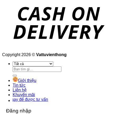
Copyright 2026 ©
Vattuvienthong
Tìm
kiếm:
Giới thiệu
Tin tức
Liên hệ
Khuyến mãi
y để được tư vấn
Đăng nhập