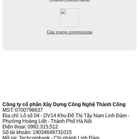
Cáp mạng commscope
Công ty cổ phần Xây Dựng Công Nghệ Thành Công
MST: 0700796637
Địa chỉ: Lô số 04 - DV14 Khu Đô Thị Tây Nam Linh Đàm -
Phường Hoàng Liệt - Thành Phố Hà Nội
Điện thoại:
0982.315.512
Số tài khoản: 19034649731015
Mở tại: Techcombank - Chi nhánh Linh Đàm