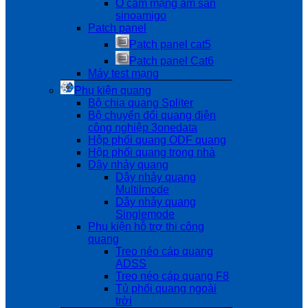
Ổ cắm mạng âm sàn
sinoamigo
Patch panel
Patch panel cat5
Patch panel Cat6
Máy test mạng
Phụ kiện quang
Bộ chia quang Spliter
Bộ chuyển đổi quang điện
công nghiệp 3onedata
Hộp phối quang ODF quang
Hộp phối quang trong nhà
Dây nhảy quang
Dây nhảy quang
Multilmode
Dây nhảy quang
Singlemode
Phụ kiện hỗ trợ thi công
quang
Treo néo cáp quang
ADSS
Treo néo cáp quang F8
Tủ phối quang ngoài
trời