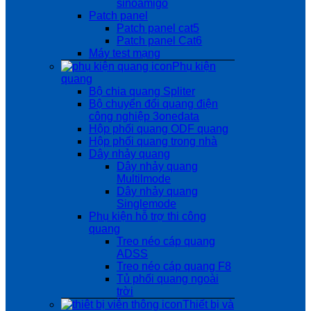
sinoamigo
Patch panel
Patch panel cat5
Patch panel Cat6
Máy test mạng
Phụ kiện
quang
Bộ chia quang Spliter
Bộ chuyển đổi quang điện
công nghiệp 3onedata
Hộp phối quang ODF quang
Hộp phối quang trong nhà
Dây nhảy quang
Dây nhảy quang
Multilmode
Dây nhảy quang
Singlemode
Phụ kiện hỗ trợ thi công
quang
Treo néo cáp quang
ADSS
Treo néo cáp quang F8
Tủ phối quang ngoài
trời
Thiết bị và