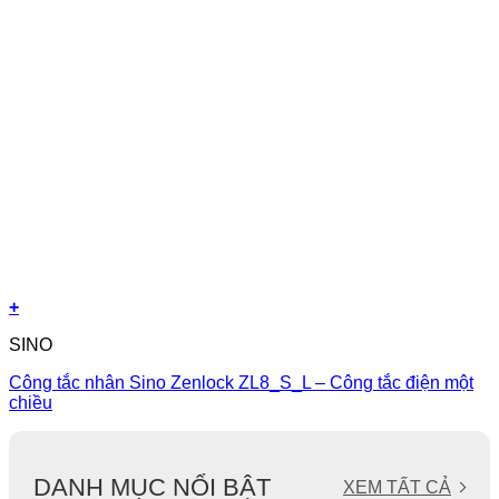
+
SINO
Công tắc nhân Sino Zenlock ZL8_S_L – Công tắc điện một
chiều
DANH MỤC NỔI BẬT
XEM TẤT CẢ