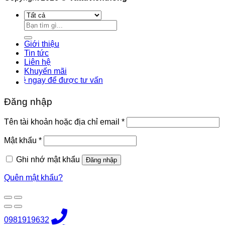
Tìm
kiếm:
Giới thiệu
Tin tức
Liên hệ
Khuyến mãi
ngay để được tư vấn
Đăng nhập
Bắt
Tên tài khoản hoặc địa chỉ email
*
buộc
Bắt
Mật khẩu
*
buộc
Ghi nhớ mật khẩu
Đăng nhập
Quên mật khẩu?
0981919632