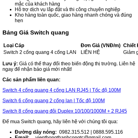
mắc của khách hàng
Hỗ trợ dịch vụ lắp đặt và thi công chuyên nghiệp
Kho hàng toàn quốc, giao hàng nhanh chóng và đúng
hẹn
Bảng Giá Switch quang
Loại Cáp
Đơn Giá (VNĐ/m)
Chiết 
Switch 2 cổng quang 4 cổng LAN
LIÊN HỆ
Giảm g
Lưu ý:
Giá có thể thay đổi theo biến động thị trường. Liên hệ
ngay để nhận báo giá mới nhất!
Các sản phẩm liên quan:
Switch 4 cổng quang 4 cổng LAN RJ45 | Tốc độ 100M
Switch 6 cổng quang 2 cổng lan | Tốc độ 100M
Switch 8 cổng quang đôi Duplex 10/100/1000M + 2 RJ45
Để mua Switch quang, hãy liên hệ với chúng tôi qua:
Đường dây nóng:
0982.315.512 | 0888.595.116
Email:
vienthongthanhcongtc@gmail.com