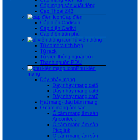
Cáp mạng sản xuất riêng
Cáp Thoại Z43
Cáp điện
Cáp điện Cadisun
Cáp điện Cadivi
Cáp điện trần phú
Tủ viễn thông
Tủ camera tích hợp
Tủ rack
Tủ viễn thông ngoài trời
Thanh nguồn PDU
Phụ kiện
mạng
Dẩy nhảy mạng
Dây nhảy mạng cat5
Dây nhảy mạng cat6
Dây nhảy mạng cat7
Hạt mạng- đầu bấm mạng
Ổ cắm mạng âm sàn
Ổ cắm mạng âm sàn
Anconteck
Ổ cắm mạng âm sàn
Picolink
Ổ cắm mạng âm sàn