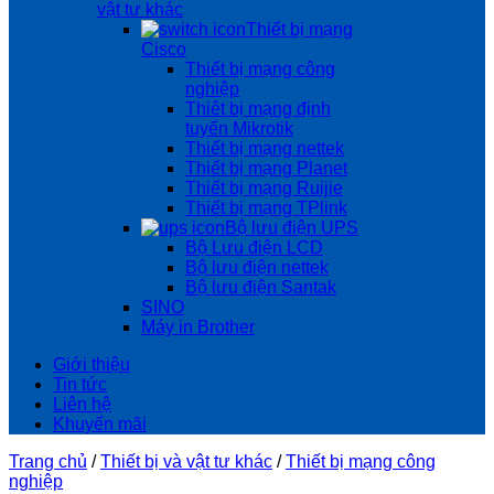
vật tư khác
Thiết bị mạng
Cisco
Thiết bị mạng công
nghiệp
Thiêt bị mạng định
tuyến Mikrotik
Thiết bị mạng nettek
Thiết bị mạng Planet
Thiết bị mạng Ruijie
Thiết bị mạng TPlink
Bộ lưu điện UPS
Bộ Lưu điện LCD
Bộ lưu điện nettek
Bộ lưu điện Santak
SINO
Máy in Brother
Giới thiệu
Tin tức
Liên hệ
Khuyến mãi
Trang chủ
/
Thiết bị và vật tư khác
/
Thiết bị mạng công
nghiệp