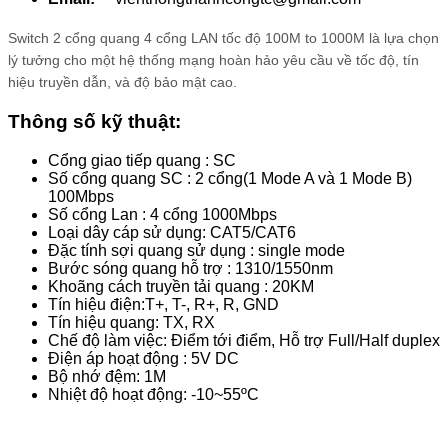
Switch 2 cổng quang 4 cổng LAN tốc độ 100M to 1000M là lựa chọn
lý tưởng cho một hệ thống mạng hoàn hảo yêu cầu về tốc độ, tín
hiệu truyền dẫn, và độ bảo mật cao.
Thông số kỹ thuật:
Cổng giao tiếp quang : SC
Số cổng quang SC : 2 cổng(1 Mode A và 1 Mode B)
100Mbps
Số cổng Lan : 4 cổng 1000Mbps
Loại dây cáp sử dụng: CAT5/CAT6
Đặc tính sợi quang sử dụng : single mode
Bước sóng quang hỗ trợ : 1310/1550nm
Khoãng cách truyền tải quang : 20KM
Tín hiệu điện:T+, T-, R+, R, GND
Tín hiệu quang: TX, RX
Chế độ làm việc: Điểm tới điểm, Hỗ trợ Full/Half duplex
Điện áp hoạt động : 5V DC
Bộ nhớ đệm: 1M
Nhiệt độ hoạt động: -10~55ºC