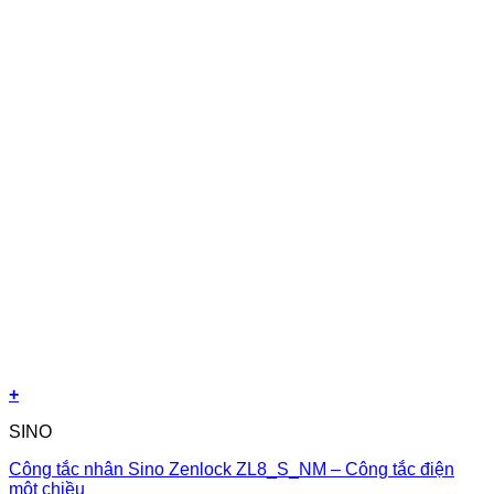
+
SINO
Công tắc nhân Sino Zenlock ZL8_S_NM – Công tắc điện
một chiều