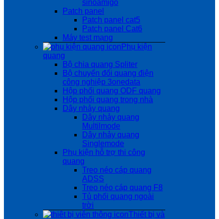
sinoamigo
Patch panel
Patch panel cat5
Patch panel Cat6
Máy test mạng
Phụ kiện
quang
Bộ chia quang Spliter
Bộ chuyển đổi quang điện
công nghiệp 3onedata
Hộp phối quang ODF quang
Hộp phối quang trong nhà
Dây nhảy quang
Dây nhảy quang
Multilmode
Dây nhảy quang
Singlemode
Phụ kiện hỗ trợ thi công
quang
Treo néo cáp quang
ADSS
Treo néo cáp quang F8
Tủ phối quang ngoài
trời
Thiết bị và