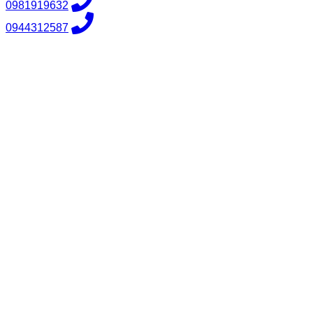
0981919632
0944312587