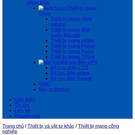
vật tư khác
Thiết bị mạng
Cisco
Thiết bị mạng công
nghiệp
Thiêt bị mạng định
tuyến Mikrotik
Thiết bị mạng nettek
Thiết bị mạng Planet
Thiết bị mạng Ruijie
Thiết bị mạng TPlink
Bộ lưu điện UPS
Bộ Lưu điện LCD
Bộ lưu điện nettek
Bộ lưu điện Santak
SINO
Máy in Brother
Giới thiệu
Tin tức
Liên hệ
Khuyến mãi
Trang chủ
/
Thiết bị và vật tư khác
/
Thiết bị mạng công
nghiệp