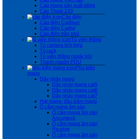
Cáp mạng sản xuất riêng
Cáp Thoại Z43
Cáp điện
Cáp điện Cadisun
Cáp điện Cadivi
Cáp điện trần phú
Tủ viễn thông
Tủ camera tích hợp
Tủ rack
Tủ viễn thông ngoài trời
Thanh nguồn PDU
Phụ kiện
mạng
Dẩy nhảy mạng
Dây nhảy mạng cat5
Dây nhảy mạng cat6
Dây nhảy mạng cat7
Hạt mạng- đầu bấm mạng
Ổ cắm mạng âm sàn
Ổ cắm mạng âm sàn
Anconteck
Ổ cắm mạng âm sàn
Picolink
Ổ cắm mạng âm sàn