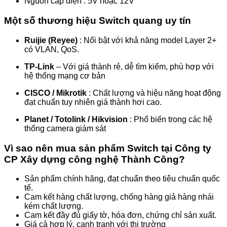
Nguồn cáp điện : 5V hoặc 12V
Một số thương hiệu Switch quang uy tín
Ruijie (Reyee)
: Nổi bật với khả năng model Layer 2+
có VLAN, QoS.
TP-Link
– Với giá thành rẻ, dễ tìm kiếm, phù hợp với
hệ thống mạng cơ bản
CISCO / Mikrotik
: Chất lượng và hiệu năng hoạt động
đạt chuẩn tuy nhiên giá thành hơi cao.
Planet / Totolink / Hikvision
: Phổ biến trong các hệ
thống camera giám sát
Vì sao nên mua sản phẩm Switch tại Công ty
CP Xây dựng công nghệ Thành Công?
Sản phẩm chính hãng, đạt chuẩn theo tiêu chuẩn quốc
tế.
Cam kết hàng chất lượng, chống hàng giả hàng nhái
kém chất lượng.
Cam kết đầy đủ giấy tờ, hóa đơn, chứng chỉ sản xuất.
Giá cả hợp lý, cạnh tranh với thị trường