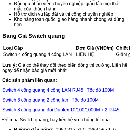
Đội ngũ nhân viên chuyên nghiệp, giải đáp mọi thắc
mắc của khách hàng
Hỗ trợ dịch vụ lắp đặt và thi công chuyên nghiệp
Kho hàng toàn quốc, giao hàng nhanh chóng và đúng
hẹn
Bảng Giá Switch quang
Loại Cáp
Đơn Giá (VNĐ/m)
Chiết 
Switch 4 cổng quang 4 cổng LAN
LIÊN HỆ
Giảm g
Lưu ý:
Giá có thể thay đổi theo biến động thị trường. Liên hệ
ngay để nhận báo giá mới nhất!
Các sản phẩm liên quan:
Switch 4 cổng quang 4 cổng LAN RJ45 | Tốc độ 100M
Switch 6 cổng quang 2 cổng lan | Tốc độ 100M
Switch 8 cổng quang đôi Duplex 10/100/1000M + 2 RJ45
Để mua Switch quang, hãy liên hệ với chúng tôi qua:
Đường dây nóng:
0982.315.512 | 0888.595.116