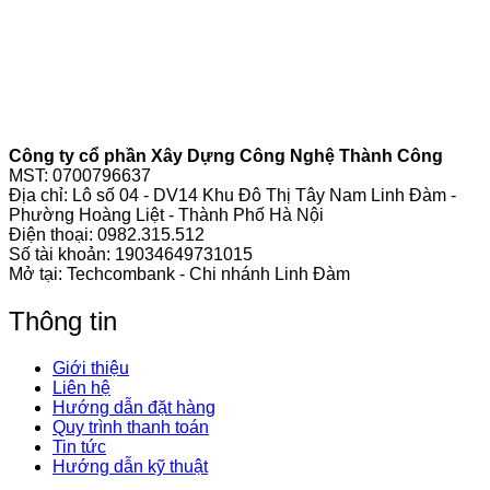
Công ty cổ phần Xây Dựng Công Nghệ Thành Công
MST: 0700796637
Địa chỉ: Lô số 04 - DV14 Khu Đô Thị Tây Nam Linh Đàm -
Phường Hoàng Liệt - Thành Phố Hà Nội
Điện thoại:
0982.315.512
Số tài khoản: 19034649731015
Mở tại: Techcombank - Chi nhánh Linh Đàm
Thông tin
Giới thiệu
Liên hệ
Hướng dẫn đặt hàng
Quy trình thanh toán
Tin tức
Hướng dẫn kỹ thuật