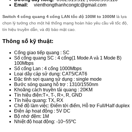
Email:
vienthongthanhcongtc@gmail.com
Switch 4 cổng quang 4 cổng LAN tốc độ 100M to 1000M
là lựa
chọn lý tưởng cho một hệ thống mạng hoàn hảo yêu cầu về tốc độ,
tín hiệu truyền dẫn, và độ bảo mật cao.
Thông số kỹ thuật:
Cổng giao tiếp quang : SC
Số cổng quang SC : 4 cổng(1 Mode A và 1 Mode B)
100Mbps
Số cổng Lan : 4 cổng 1000Mbps
Loại dây cáp sử dụng: CAT5/CAT6
Đặc tính sợi quang sử dụng : single mode
Bước sóng quang hỗ trợ : 1310/1550nm
Khoãng cách truyền tải quang : 20KM
Tín hiệu điện:T+, T-, R+, R, GND
Tín hiệu quang: TX, RX
Chế độ làm việc: Điểm tới điểm, Hỗ trợ Full/Half duplex
Điện áp hoạt động : 5V DC
Bộ nhớ đệm: 1M
Nhiệt độ hoạt động: -10~55ºC