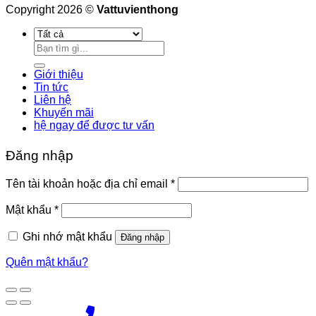
Copyright 2026 ©
Vattuvienthong
Tìm
kiếm:
Giới thiệu
Tin tức
Liên hệ
Khuyến mãi
hệ ngay để được tư vấn
Đăng nhập
Bắt
Tên tài khoản hoặc địa chỉ email
*
buộc
Bắt
Mật khẩu
*
buộc
Ghi nhớ mật khẩu
Đăng nhập
Quên mật khẩu?