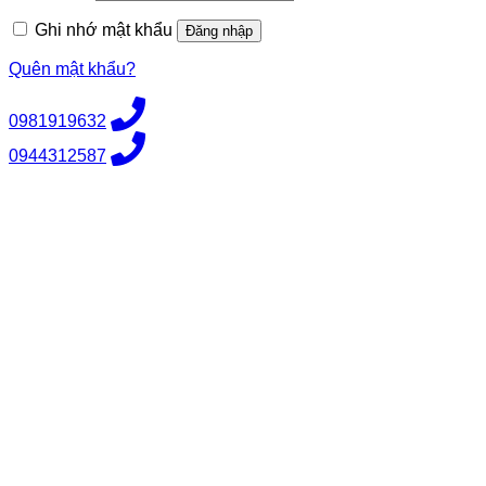
buộc
Ghi nhớ mật khẩu
Đăng nhập
Quên mật khẩu?
0981919632
0944312587