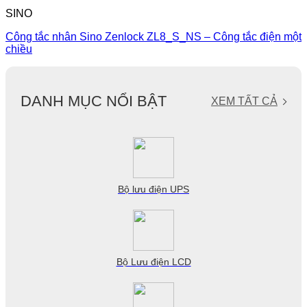
SINO
Công tắc nhân Sino Zenlock ZL8_S_NS – Công tắc điện một
chiều
DANH MỤC NỔI BẬT
XEM TẤT CẢ
Bộ lưu điện UPS
Bộ Lưu điện LCD