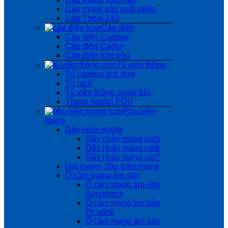
Cáp mạng sản xuất riêng
Cáp Thoại Z43
Cáp điện
Cáp điện Cadisun
Cáp điện Cadivi
Cáp điện trần phú
Tủ viễn thông
Tủ camera tích hợp
Tủ rack
Tủ viễn thông ngoài trời
Thanh nguồn PDU
Phụ kiện
mạng
Dẩy nhảy mạng
Dây nhảy mạng cat5
Dây nhảy mạng cat6
Dây nhảy mạng cat7
Hạt mạng- đầu bấm mạng
Ổ cắm mạng âm sàn
Ổ cắm mạng âm sàn
Anconteck
Ổ cắm mạng âm sàn
Picolink
Ổ cắm mạng âm sàn