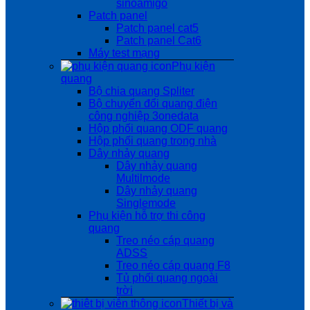
sinoamigo
Patch panel
Patch panel cat5
Patch panel Cat6
Máy test mạng
Phụ kiện
quang
Bộ chia quang Spliter
Bộ chuyển đổi quang điện
công nghiệp 3onedata
Hộp phối quang ODF quang
Hộp phối quang trong nhà
Dây nhảy quang
Dây nhảy quang
Multilmode
Dây nhảy quang
Singlemode
Phụ kiện hỗ trợ thi công
quang
Treo néo cáp quang
ADSS
Treo néo cáp quang F8
Tủ phối quang ngoài
trời
Thiết bị và