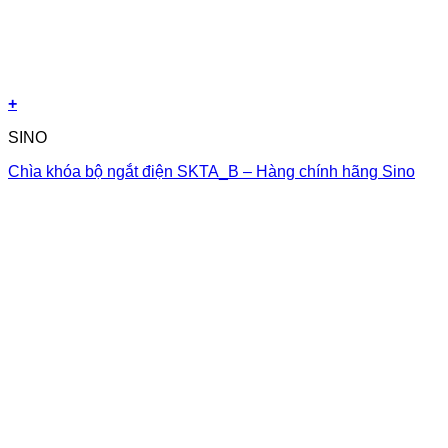
+
SINO
Chìa khóa bộ ngắt điện SKTA_B – Hàng chính hãng Sino