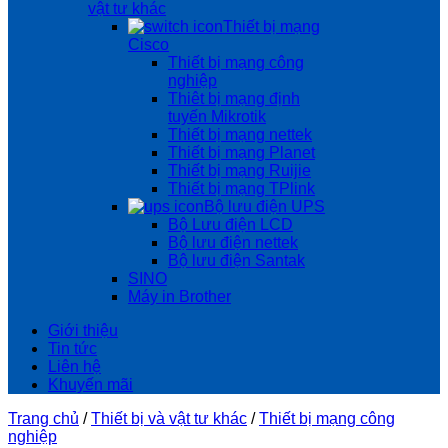
vật tư khác
Thiết bị mạng
Cisco
Thiết bị mạng công
nghiệp
Thiêt bị mạng định
tuyến Mikrotik
Thiết bị mạng nettek
Thiết bị mạng Planet
Thiết bị mạng Ruijie
Thiết bị mạng TPlink
Bộ lưu điện UPS
Bộ Lưu điện LCD
Bộ lưu điện nettek
Bộ lưu điện Santak
SINO
Máy in Brother
Giới thiệu
Tin tức
Liên hệ
Khuyến mãi
Trang chủ
/
Thiết bị và vật tư khác
/
Thiết bị mạng công
nghiệp