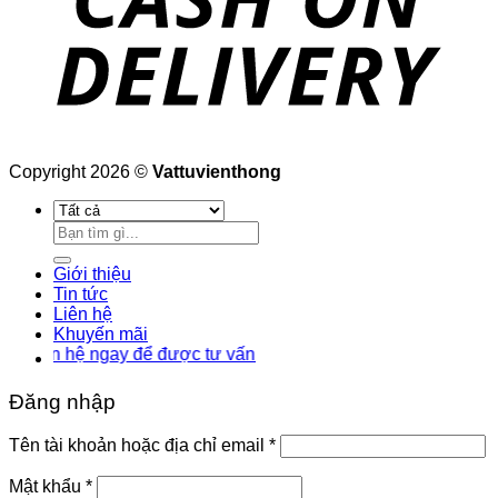
Copyright 2026 ©
Vattuvienthong
Tìm
kiếm:
Giới thiệu
Tin tức
Liên hệ
Khuyến mãi
 hệ ngay để được tư vấn
Đăng nhập
Bắt
Tên tài khoản hoặc địa chỉ email
*
buộc
Bắt
Mật khẩu
*