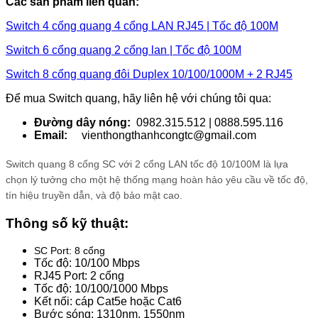
Các sản phẩm liên quan:
Switch 4 cổng quang 4 cổng LAN RJ45 | Tốc độ 100M
Switch 6 cổng quang 2 cổng lan | Tốc độ 100M
Switch 8 cổng quang đôi Duplex 10/100/1000M + 2 RJ45
Để mua Switch quang, hãy liên hệ với chúng tôi qua:
Đường dây nóng:
0982.315.512 | 0888.595.116
Email:
vienthongthanhcongtc@gmail.com
Switch quang 8 cổng SC với 2 cổng LAN tốc độ 10/100M là lựa
chọn lý tưởng cho một hệ thống mạng hoàn hảo yêu cầu về tốc độ,
tín hiệu truyền dẫn, và độ bảo mật cao.
Thông số kỹ thuật:
SC Port: 8 cổng
Tốc độ: 10/100 Mbps
RJ45 Port: 2 cổng
Tốc độ: 10/100/1000 Mbps
Kết nối: cáp Cat5e hoặc Cat6
Bước sóng: 1310nm, 1550nm