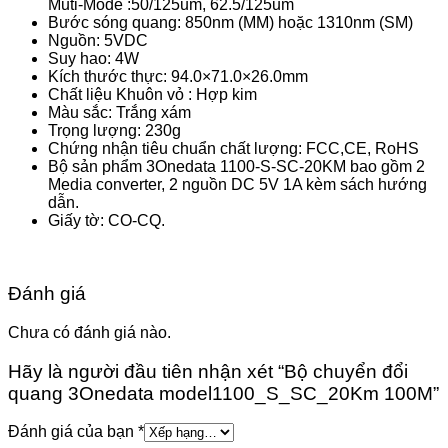
Muti-Mode :50/125um, 62.5/125um
Bước sóng quang: 850nm (MM) hoặc 1310nm (SM)
Nguồn: 5VDC
Suy hao: 4W
Kích thước thực: 94.0×71.0×26.0mm
Chất liệu Khuôn vỏ : Hợp kim
Màu sắc: Trắng xám
Trọng lượng: 230g
Chứng nhận tiêu chuẩn chất lượng: FCC,CE, RoHS
Bộ sản phẩm 3Onedata 1100-S-SC-20KM bao gồm 2
Media converter, 2 nguồn DC 5V 1A kèm sách hướng
dẫn.
Giấy tờ: CO-CQ.
Đánh giá
Chưa có đánh giá nào.
Hãy là người đầu tiên nhận xét “Bộ chuyển đổi
quang 3Onedata model1100_S_SC_20Km 100M”
Đánh giá của bạn
*