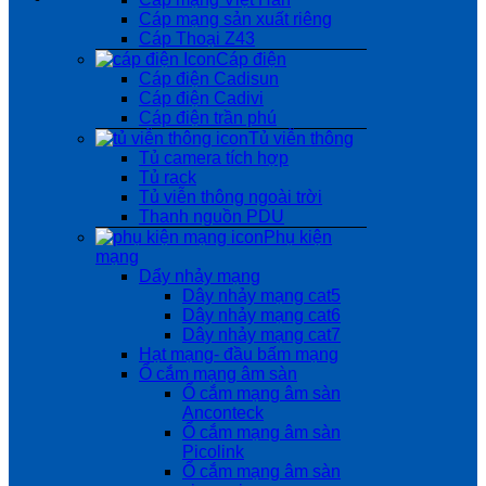
Cáp mạng sản xuất riêng
Cáp Thoại Z43
Cáp điện
Cáp điện Cadisun
Cáp điện Cadivi
Cáp điện trần phú
Tủ viễn thông
Tủ camera tích hợp
Tủ rack
Tủ viễn thông ngoài trời
Thanh nguồn PDU
Phụ kiện
mạng
Dẩy nhảy mạng
Dây nhảy mạng cat5
Dây nhảy mạng cat6
Dây nhảy mạng cat7
Hạt mạng- đầu bấm mạng
Ổ cắm mạng âm sàn
Ổ cắm mạng âm sàn
Anconteck
Ổ cắm mạng âm sàn
Picolink
Ổ cắm mạng âm sàn