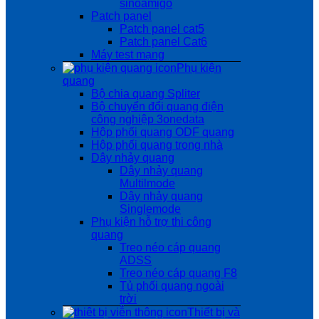
sinoamigo
Patch panel
Patch panel cat5
Patch panel Cat6
Máy test mạng
Phụ kiện
quang
Bộ chia quang Spliter
Bộ chuyển đổi quang điện
công nghiệp 3onedata
Hộp phối quang ODF quang
Hộp phối quang trong nhà
Dây nhảy quang
Dây nhảy quang
Multilmode
Dây nhảy quang
Singlemode
Phụ kiện hỗ trợ thi công
quang
Treo néo cáp quang
ADSS
Treo néo cáp quang F8
Tủ phối quang ngoài
trời
Thiết bị và