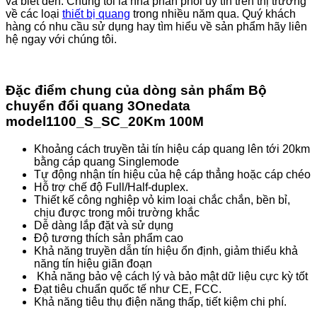
và biết đến. Chúng tôi là nhà phân phối uy tín trên thị trường
về các loại
thiết bị quang
trong nhiều năm qua. Quý khách
hàng có nhu cầu sử dụng hay tìm hiểu về sản phẩm hãy liên
hệ ngay với chúng tôi.
Đặc điểm chung của dòng sản phẩm Bộ
chuyển đổi quang 3Onedata
model1100_S_SC_20Km 100M
Khoảng cách truyền tải tín hiệu cáp quang lên tới 20km
bằng cáp quang Singlemode
Tự động nhận tín hiệu của hệ cáp thẳng hoặc cáp chéo
Hỗ trợ chế độ Full/Half-duplex.
Thiết kế công nghiệp vỏ kim loại chắc chắn, bền bỉ,
chịu được trong môi trường khắc
Dễ dàng lắp đặt và sử dụng
Độ tương thích sản phẩm cao
Khả năng truyền dẫn tín hiệu ổn định, giảm thiểu khả
năng tín hiệu giãn đoạn
Khả năng bảo vệ cách lý và bảo mật dữ liệu cực kỳ tốt
Đạt tiêu chuẩn quốc tế như CE, FCC.
Khả năng tiêu thụ điện năng thấp, tiết kiệm chi phí.