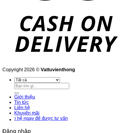
Copyright 2026 ©
Vattuvienthong
Tìm
kiếm:
Giới thiệu
Tin tức
Liên hệ
Khuyến mãi
 hệ ngay để được tư vấn
Đăng nhập