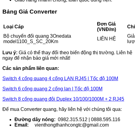
Bảng Giá Converter
Đơn Giá
Loại Cáp
Chi
(VNĐ/m)
Bộ chuyển đổi quang 3Onedata
Giả
LIÊN HỆ
model1100_S_SC_20Km
lượ
Lưu ý:
Giá có thể thay đổi theo biến động thị trường. Liên hệ
ngay để nhận báo giá mới nhất!
Các sản phẩm liên quan:
Switch 4 cổng quang 4 cổng LAN RJ45 | Tốc độ 100M
Switch 6 cổng quang 2 cổng lan | Tốc độ 100M
Switch 8 cổng quang đôi Duplex 10/100/1000M + 2 RJ45
Để mua Converter quang, hãy liên hệ với chúng tôi qua:
Đường dây nóng:
0982.315.512 | 0888.595.116
Email:
vienthongthanhcongtc@gmail.com