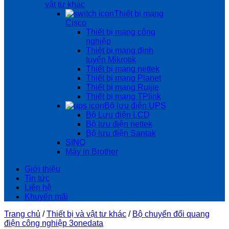
vật tư khác
Thiết bị mạng
Cisco
Thiết bị mạng công
nghiệp
Thiêt bị mạng định
tuyến Mikrotik
Thiết bị mạng nettek
Thiết bị mạng Planet
Thiết bị mạng Ruijie
Thiết bị mạng TPlink
Bộ lưu điện UPS
Bộ Lưu điện LCD
Bộ lưu điện nettek
Bộ lưu điện Santak
SINO
Máy in Brother
Giới thiệu
Tin tức
Liên hệ
Khuyến mãi
Trang chủ
/
Thiết bị và vật tư khác
/
Bộ chuyển đổi quang
điện công nghiệp 3onedata