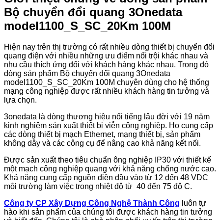
Bộ chuyển đổi quang 3Onedata
model1100_S_SC_20Km 100M
Hiện nay trên thị trường có rất nhiều dòng thiết bị chuyển đổi
quang điện với nhiều những ưu điểm nổi trội khác nhau và
nhu cầu thích ứng đối với khách hàng khác nhau. Trong đó
dòng sản phẩm Bộ chuyển đổi quang 3Onedata
model1100_S_SC_20Km 100M chuyên dùng cho hệ thống
mạng công nghiệp được rất nhiều khách hàng tin tưởng và
lựa chọn.
3onedata là dòng thương hiệu nổi tiếng lâu đời với 19 năm
kinh nghiệm sản xuất thiết bị viễn công nghiệp. Họ cung cấp
các dòng thiết bị mạch Ethernet, mạng thiết bị, sản phẩm
không dây và các công cụ để nâng cao khả năng kết nối.
Được sản xuất theo tiêu chuẩn ông nghiệp IP30 với thiết kế
một mạch công nghiệp quang với khả năng chống nước cao.
Khả năng cung cấp nguồn điện đầu vào từ 12 đến 48 VDC
môi trường làm việc trong nhiệt độ từ 40 đến 75 độ C.
Công ty CP Xây Dựng Công Nghệ Thành Công
luôn tự
hào khi sản phẩm của chúng tôi được khách hàng tin tưởng