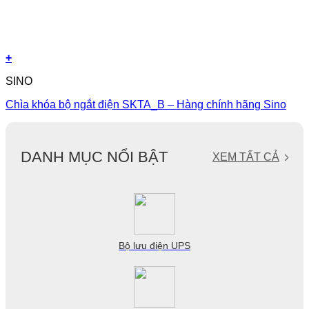
+
SINO
Chìa khóa bộ ngắt điện SKTA_B – Hàng chính hãng Sino
DANH MỤC NỔI BẬT
XEM TẤT CẢ
Bộ lưu điện UPS