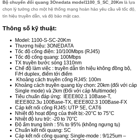
Bộ chuyển đổi quang 3Onedata model1100_S_SC_20Km
là lựa
chọn lý tưởng cho một hệ thống mạng hoàn hảo yêu cầu về tốc độ,
tín hiệu truyền dẫn, và độ bảo mật cao.
Thông số kỹ thuật:
Model: 1100-S-SC-20Km
Thương hiệu: 3ONEDATA
Tốc độ cổng điện: 10/100Mbps (RJ45)
Tốc độ cổng quang: 100Mbps
TX truyền bước sóng 1310nm
Chế độ làm việc : truyền dẫn tín hiệu không đồng bộ,
F/H duplex, điểm tới điểm
Khoảng cách truyền cổng RJ45: 100m
Khoảng cách truyền quang tùy chọn: 20km (đối với cáp
Single mode) và 2km (Đối với cáp Multimode)
Tiêu chuẩn đáp ứng: IEEE802.1 10Base-T,
IEEE802.3u 100Base-TX, IEEE802.3 100Base-FX
Cáp kết nối cổng RJ45: UTP 5E, CAT6
Nhiệt độ hoạt động của thiết bị:-20°C to 75°C
Nhiệt độ lưu trữ: -20 to 70°C
Độ ẩm trung bình : 5% to 95% (không ngưng tụ)
Chuẩn kết nối quang: SC
Cáp kết nối cổng quang: Single-mode : 9/125um –