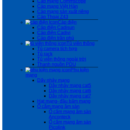
Cáp mạng Commscope
Cáp mạng Việt Hàn
Cáp mạng sản xuất riêng
Cáp Thoại Z43
Cáp điện
Cáp điện Cadisun
Cáp điện Cadivi
Cáp điện trần phú
Tủ viễn thông
Tủ camera tích hợp
Tủ rack
Tủ viễn thông ngoài trời
Thanh nguồn PDU
Phụ kiện
mạng
Dẩy nhảy mạng
Dây nhảy mạng cat5
Dây nhảy mạng cat6
Dây nhảy mạng cat7
Hạt mạng- đầu bấm mạng
Ổ cắm mạng âm sàn
Ổ cắm mạng âm sàn
Anconteck
Ổ cắm mạng âm sàn
Picolink