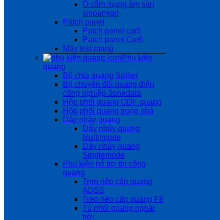
Ổ cắm mạng âm sàn
sinoamigo
Patch panel
Patch panel cat5
Patch panel Cat6
Máy test mạng
Phụ kiện
quang
Bộ chia quang Spliter
Bộ chuyển đổi quang điện
công nghiệp 3onedata
Hộp phối quang ODF quang
Hộp phối quang trong nhà
Dây nhảy quang
Dây nhảy quang
Multilmode
Dây nhảy quang
Singlemode
Phụ kiện hỗ trợ thi công
quang
Treo néo cáp quang
ADSS
Treo néo cáp quang F8
Tủ phối quang ngoài
trời