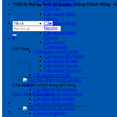
Thiết Bị Mạng, Thiết Bị Quang - Hàng Chính Hãng - Gi
Cáp quang Multil
GYXTW
Cáp quang Multil
Hanxin
Cáp quang Multil
Tìm
Necero
kiếm:
Cáp quang Multil
Zincom
0
Cáp quang
Commscope
Giỏ hàng
Cáp quang Single mode
Cáp quang M3-Viettel
Cáp quang Postef
Cáp quang Sacom
Cáp quang Vinacap
Cáp quang dã chiến
Cáp điều
khiển
Chưa có sản phẩm trong giỏ hàng.
Cáp điều khiển Alantek
Quay trở lại cửa hàng
Cáp điều khiển altek kabel
Cáp điều khiển Imatek
Cáp điều khiển sangji
Cáp mạng
Cáp mạng Belden