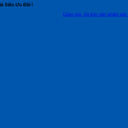
á Siêu Ưu Đãi !
Giảm giá, Xả kho sản phẩm giá siêu tốt