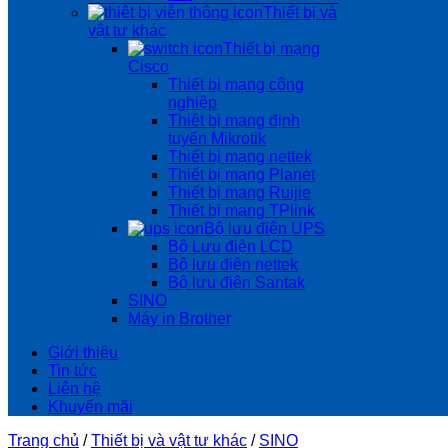
Thiết bị và
vật tư khác
Thiết bị mạng
Cisco
Thiết bị mạng công
nghiệp
Thiêt bị mạng định
tuyến Mikrotik
Thiết bị mạng nettek
Thiết bị mạng Planet
Thiết bị mạng Ruijie
Thiết bị mạng TPlink
Bộ lưu điện UPS
Bộ Lưu điện LCD
Bộ lưu điện nettek
Bộ lưu điện Santak
SINO
Máy in Brother
Giới thiệu
Tin tức
Liên hệ
Khuyến mãi
Trang chủ
/
Thiết bị và vật tư khác
/
SINO