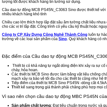
lượng tốt được khách hàng tin tưởng sử dụng.
Cầu dao tự động MCB PS45N_C3063 Sino được thiết kế với nhiề
nhiều khách hàng khó tính
Chiều cao lớn thích hợp lắp đặt sâu âm tường chất liệu nhự
cho các vị trí lắp đặt. Công trình có yêu cầu kỹ thuật hoặc ngu
Công ty CP Xây Dựng Công Nghệ Thành Công
luôn tự hà
trường về các loại sản phẩm của
Sino
. Quý khách hàng có nh
Đặc điểm của Cầu dao tự động MCB PS45N_C306
Thiết bị có khả năng tự ngắt dòng điện khi xảy ra sự cố
cháy, hỏa hoạn.
Các thiết bị MCB Sino được làm bằng vật liệu chống c
mạch xảy ra bảo vệ tối đa cho các thiết bị cũng như hệ t
Tiếp điểm của thiết bị MCB Sino PS45N -dòng cắt 4.5k
T
hiết kế sang trọng giá thành phải chăng phù hợp mọi cô
Vì sao nên chọn cầu dao tự động MBC PS45N của
Sản phẩm chất lượng
: Đạt tiêu chuẩn trong nước và qu