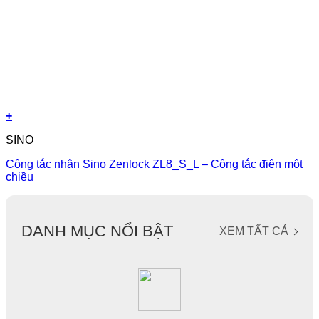
+
SINO
Công tắc nhân Sino Zenlock ZL8_S_L – Công tắc điện một
chiều
DANH MỤC NỔI BẬT
XEM TẤT CẢ