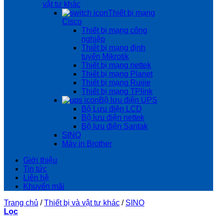
vật tư khác
Thiết bị mạng
Cisco
Thiết bị mạng công
nghiệp
Thiêt bị mạng định
tuyến Mikrotik
Thiết bị mạng nettek
Thiết bị mạng Planet
Thiết bị mạng Ruijie
Thiết bị mạng TPlink
Bộ lưu điện UPS
Bộ Lưu điện LCD
Bộ lưu điện nettek
Bộ lưu điện Santak
SINO
Máy in Brother
Giới thiệu
Tin tức
Liên hệ
Khuyến mãi
Trang chủ
/
Thiết bị và vật tư khác
/
SINO
Lọc