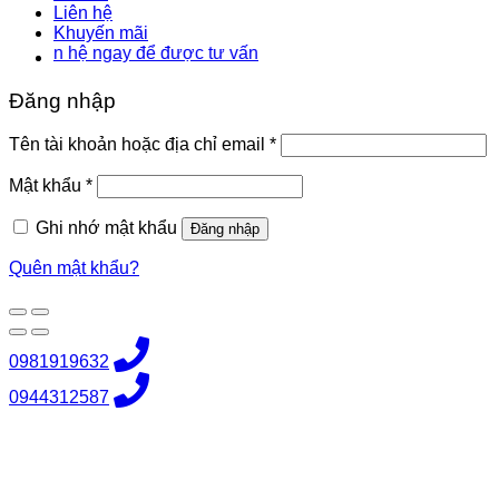
Liên hệ
Khuyến mãi
 hệ ngay để được tư vấn
Đăng nhập
Bắt
Tên tài khoản hoặc địa chỉ email
*
buộc
Bắt
Mật khẩu
*
buộc
Ghi nhớ mật khẩu
Đăng nhập
Quên mật khẩu?
0981919632
0944312587