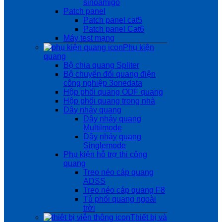
sinoamigo
Patch panel
Patch panel cat5
Patch panel Cat6
Máy test mạng
Phụ kiện
quang
Bộ chia quang Spliter
Bộ chuyển đổi quang điện
công nghiệp 3onedata
Hộp phối quang ODF quang
Hộp phối quang trong nhà
Dây nhảy quang
Dây nhảy quang
Multilmode
Dây nhảy quang
Singlemode
Phụ kiện hỗ trợ thi công
quang
Treo néo cáp quang
ADSS
Treo néo cáp quang F8
Tủ phối quang ngoài
trời
Thiết bị và