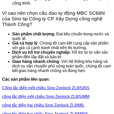
công trình.
Vì sao nên chọn cầu dao tự động MBC SC68N
của Sino tại Công ty CP Xây Dựng công nghệ
Thành Công?
Sản phẩm chất lượng
: Đạt tiêu chuẩn trong nước và
quốc tế.
Giá cả hợp lý
: Chúng tôi cam kết cung cấp sản phẩm
với giá cả cạnh tranh nhất trên thị trường.
Dịch vụ hỗ trợ chuyên nghiệp
: Hỗ trợ từ tư vấn sản
phẩm đến lắp đặt và bảo trì.
Giao hàng nhanh chóng
: Với hệ thống kho hàng và
dịch vụ vận chuyển phủ sóng toàn quốc, chúng tôi cam
kết giao hàng nhanh chóng và đúng hẹn.
Các sản phẩm liên quan:
Công tắc điện một chiều Sino Zenlock ZL8/S/NS
công tắc điện một chiều Sino Zenlock ZL8/S/MM
công tắc điện hai chiều Sino Zenlock ZL8/M/L
công tắc điện hai chiều Sino Zenlock ZL8/M/NS