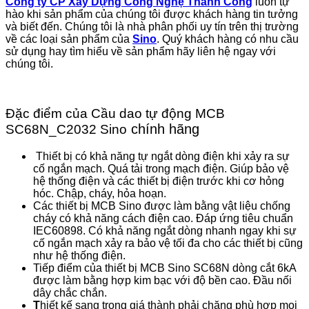
Công ty CP Xây Dựng Công Nghệ Thành Công
luôn tự
hào khi sản phẩm của chúng tôi được khách hàng tin tưởng
và biết đến. Chúng tôi là nhà phân phối uy tín trên thị trường
về các loại sản phẩm của
Sino
. Quý khách hàng có nhu cầu
sử dụng hay tìm hiểu về sản phẩm hãy liên hệ ngay với
chúng tôi.
Đặc điểm của Cầu dao tự động MCB
chính hãng
SC68N_C2032 Sino
Thiết bị có khả năng tự ngắt dòng điện khi xảy ra sự
cố ngắn mạch. Quá tải trong mạch điện. Giúp bảo vệ
hệ thống điện và các thiết bị điện trước khi cơ hỏng
hóc. Chập, cháy, hỏa hoạn.
Các thiết bị MCB Sino được làm bằng vật liệu chống
cháy có khả năng cách điện cao. Đáp ứng tiêu chuẩn
IEC60898. Có khả năng ngắt dòng nhanh ngay khi sự
cố ngắn mạch xảy ra bảo vệ tối đa cho các thiết bị cũng
như hệ thống điện.
Tiếp điểm của thiết bị MCB Sino SC68N dòng cắt 6kA
được làm bằng hợp kim bạc với độ bền cao. Đầu nối
dây chắc chắn.
T
hiết kế sang trọng giá thành phải chăng phù hợp mọi