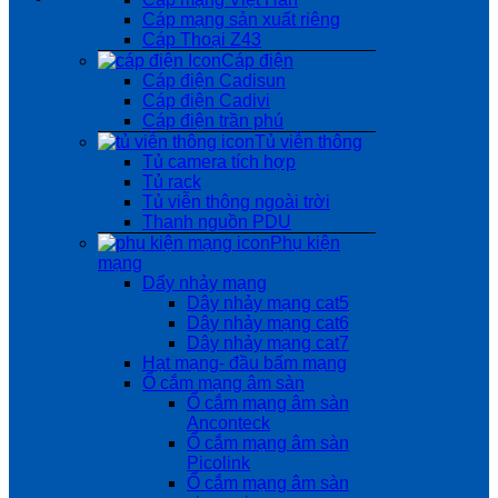
Cáp mạng sản xuất riêng
Cáp Thoại Z43
Cáp điện
Cáp điện Cadisun
Cáp điện Cadivi
Cáp điện trần phú
Tủ viễn thông
Tủ camera tích hợp
Tủ rack
Tủ viễn thông ngoài trời
Thanh nguồn PDU
Phụ kiện
mạng
Dẩy nhảy mạng
Dây nhảy mạng cat5
Dây nhảy mạng cat6
Dây nhảy mạng cat7
Hạt mạng- đầu bấm mạng
Ổ cắm mạng âm sàn
Ổ cắm mạng âm sàn
Anconteck
Ổ cắm mạng âm sàn
Picolink
Ổ cắm mạng âm sàn