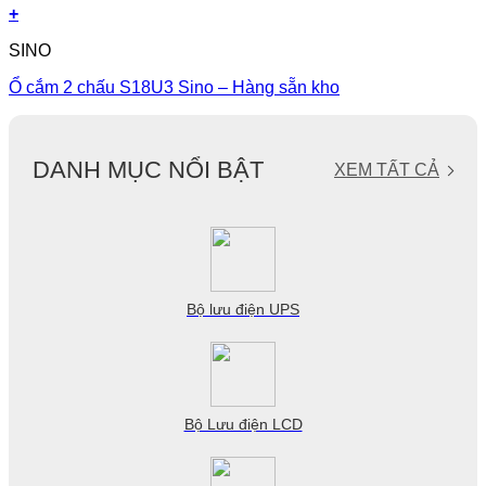
+
SINO
Ổ cắm 2 chấu S18U3 Sino – Hàng sẵn kho
DANH MỤC NỔI BẬT
XEM TẤT CẢ
Bộ lưu điện UPS
Bộ Lưu điện LCD