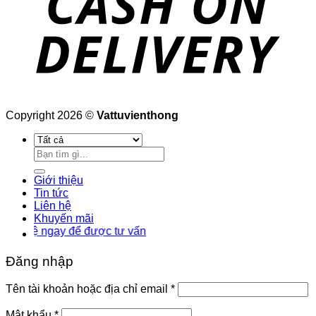
Copyright 2026 ©
Vattuvienthong
Tìm
kiếm:
Giới thiệu
Tin tức
Liên hệ
Khuyến mãi
ệ ngay để được tư vấn
Đăng nhập
Bắt
Tên tài khoản hoặc địa chỉ email
*
buộc
Bắt
Mật khẩu
*