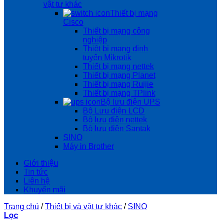
vật tư khác
Thiết bị mạng
Cisco
Thiết bị mạng công
nghiệp
Thiêt bị mạng định
tuyến Mikrotik
Thiết bị mạng nettek
Thiết bị mạng Planet
Thiết bị mạng Ruijie
Thiết bị mạng TPlink
Bộ lưu điện UPS
Bộ Lưu điện LCD
Bộ lưu điện nettek
Bộ lưu điện Santak
SINO
Máy in Brother
Giới thiệu
Tin tức
Liên hệ
Khuyến mãi
Trang chủ
/
Thiết bị và vật tư khác
/
SINO
Lọc