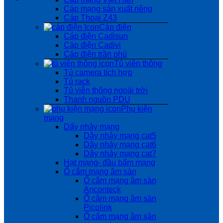
Cáp mạng sản xuất riêng
Cáp Thoại Z43
Cáp điện
Cáp điện Cadisun
Cáp điện Cadivi
Cáp điện trần phú
Tủ viễn thông
Tủ camera tích hợp
Tủ rack
Tủ viễn thông ngoài trời
Thanh nguồn PDU
Phụ kiện
mạng
Dẩy nhảy mạng
Dây nhảy mạng cat5
Dây nhảy mạng cat6
Dây nhảy mạng cat7
Hạt mạng- đầu bấm mạng
Ổ cắm mạng âm sàn
Ổ cắm mạng âm sàn
Anconteck
Ổ cắm mạng âm sàn
Picolink
Ổ cắm mạng âm sàn