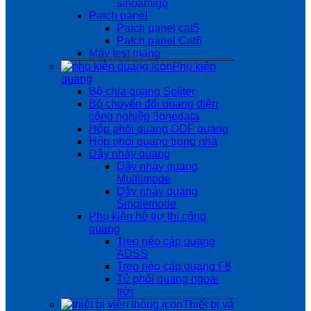
sinoamigo
Patch panel
Patch panel cat5
Patch panel Cat6
Máy test mạng
Phụ kiện
quang
Bộ chia quang Spliter
Bộ chuyển đổi quang điện
công nghiệp 3onedata
Hộp phối quang ODF quang
Hộp phối quang trong nhà
Dây nhảy quang
Dây nhảy quang
Multilmode
Dây nhảy quang
Singlemode
Phụ kiện hỗ trợ thi công
quang
Treo néo cáp quang
ADSS
Treo néo cáp quang F8
Tủ phối quang ngoài
trời
Thiết bị và