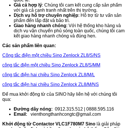
Giá cả hợp lý
: Chúng tôi cam kết cung cấp sản phẩm
với giá cả cạnh tranh nhất trên thị trường.
Dịch vụ hỗ trợ chuyên nghiệp
: Hỗ trợ từ tư vấn sản
phẩm đến lắp đặt và bảo trì.
Giao hàng nhanh chóng
: Với hệ thống kho hàng và
dịch vụ vận chuyển phủ sóng toàn quốc, chúng tôi cam
kết giao hàng nhanh chóng và đúng hẹn.
Các sản phẩm liên quan:
Công tắc điện một chiều Sino Zenlock ZL8/S/NS
công tắc điện một chiều Sino Zenlock ZL8/S/MM
công tắc điện hai chiều Sino Zenlock ZL8/M/L
công tắc điện hai chiều Sino Zenlock ZL8/M/NS
Để mua khởi động từ của SINO hãy liên hệ với chúng tôi
qua:
Đường dây nóng:
0912.315.512 | 0888.595.116
Email:
vienthongthanhcongtc@gmail.com
Khởi động từ Contactor VLC1F780M7 Sino
là giải pháp