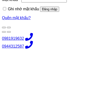
buộc
Ghi nhớ mật khẩu
Đăng nhập
Quên mật khẩu?
0981919632
0944312587