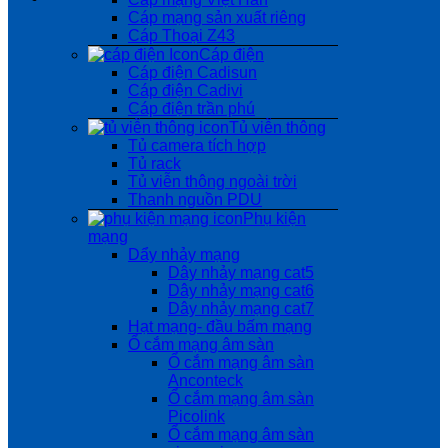
Cáp mạng sản xuất riêng
Cáp Thoại Z43
Cáp điện
Cáp điện Cadisun
Cáp điện Cadivi
Cáp điện trần phú
Tủ viễn thông
Tủ camera tích hợp
Tủ rack
Tủ viễn thông ngoài trời
Thanh nguồn PDU
Phụ kiện
mạng
Dẩy nhảy mạng
Dây nhảy mạng cat5
Dây nhảy mạng cat6
Dây nhảy mạng cat7
Hạt mạng- đầu bấm mạng
Ổ cắm mạng âm sàn
Ổ cắm mạng âm sàn
Anconteck
Ổ cắm mạng âm sàn
Picolink
Ổ cắm mạng âm sàn