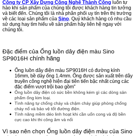
Công ty CP Xây Dựng Công Nghệ Thành Công
luôn tự
hào khi sản phẩm của chúng tôi được khách hàng tin tưởng
và biết đến. Chúng tôi là nhà phân phối uy tín trên thị trường
về các loại sản phẩm của
Sino
. Quý khách hàng có nhu cầu
sử dụng hay tìm hiểu về sản phẩm hãy liên hệ ngay với
chúng tôi.
Đặc điểm của Ống luồn dây điện màu Sino
chính hãng
SP9016H
Ống luồn dây điện màu SP9016H có đường kính
16mm, bề dày ống 1.4mm. Ống được sản xuất trên dây
truyền công nghệ hiện đại tiên tiến bậc nhất cùng các
đặc điểm vượt trội bao gồm”
Ống luồn dây điện có sức bền không kém gì các dòng sản
phẩm ống kim loại.
Tình năng tự chống cháy và chậm cháy giúp phòng chống
cháy nổ và bảo vệ tốt đường điện.
Tính năng mềm dẻo linh hoạt khi cần uốn cong và độ bền
cực cao khi thi công âm và nổi
Vì sao nên chọn Ống luồn dây điện màu của Sino