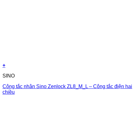
+
SINO
Công tắc nhân Sino Zenlock ZL8_M_L – Công tắc điện hai
chiều