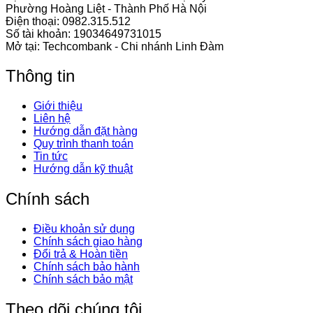
Phường Hoàng Liệt - Thành Phố Hà Nội
Điện thoại:
0982.315.512
Số tài khoản: 19034649731015
Mở tại: Techcombank - Chi nhánh Linh Đàm
Thông tin
Giới thiệu
Liên hệ
Hướng dẫn đặt hàng
Quy trình thanh toán
Tin tức
Hướng dẫn kỹ thuật
Chính sách
Điều khoản sử dụng
Chính sách giao hàng
Đổi trả & Hoàn tiền
Chính sách bảo hành
Chính sách bảo mật
Theo dõi chúng tôi