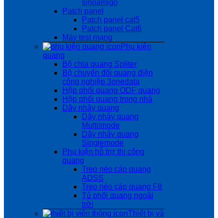
sinoamigo
Patch panel
Patch panel cat5
Patch panel Cat6
Máy test mạng
Phụ kiện
quang
Bộ chia quang Spliter
Bộ chuyển đổi quang điện
công nghiệp 3onedata
Hộp phối quang ODF quang
Hộp phối quang trong nhà
Dây nhảy quang
Dây nhảy quang
Multilmode
Dây nhảy quang
Singlemode
Phụ kiện hỗ trợ thi công
quang
Treo néo cáp quang
ADSS
Treo néo cáp quang F8
Tủ phối quang ngoài
trời
Thiết bị và