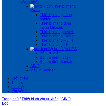
vật tư khác
Thiết bị mạng
Cisco
Thiết bị mạng công
nghiệp
Thiêt bị mạng định
tuyến Mikrotik
Thiết bị mạng nettek
Thiết bị mạng Planet
Thiết bị mạng Ruijie
Thiết bị mạng TPlink
Bộ lưu điện UPS
Bộ Lưu điện LCD
Bộ lưu điện nettek
Bộ lưu điện Santak
SINO
Máy in Brother
Giới thiệu
Tin tức
Liên hệ
Khuyến mãi
Trang chủ
/
Thiết bị và vật tư khác
/
SINO
Lọc